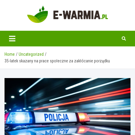
Skip
to
content
www.e-warmia.pl
Home
Uncategorized
35-latek skazany na prace społeczne za zakłócanie porządku