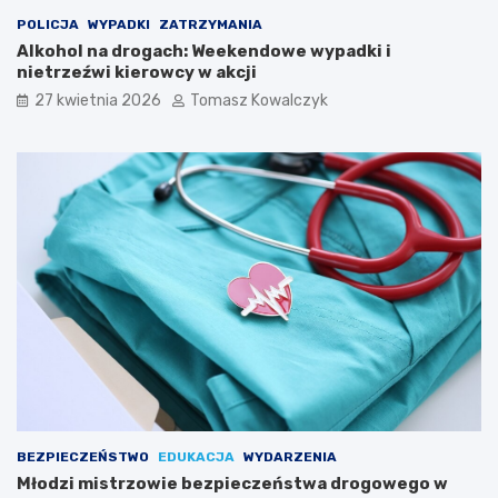
i
Ś
POLICJA
WYPADKI
ZATRZYMANIA
p
Alkohol na drogach: Weekendowe wypadki i
i
nietrzeźwi kierowcy w akcji
e
27 kwietnia 2026
Tomasz Kowalczyk
w
a
k
ó
w
L
u
d
o
w
y
c
h
w
K
a
z
BEZPIECZEŃSTWO
EDUKACJA
WYDARZENIA
i
Młodzi mistrzowie bezpieczeństwa drogowego w
m