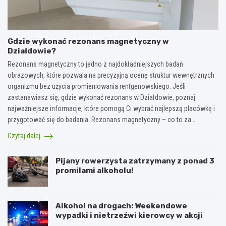
Gdzie wykonać rezonans magnetyczny w
Działdowie?
Rezonans magnetyczny to jedno z najdokładniejszych badań
obrazowych, które pozwala na precyzyjną ocenę struktur wewnętrznych
organizmu bez użycia promieniowania rentgenowskiego. Jeśli
zastanawiasz się, gdzie wykonać rezonans w Działdowie, poznaj
najważniejsze informacje, które pomogą Ci wybrać najlepszą placówkę i
przygotować się do badania. Rezonans magnetyczny – co to za…
Czytaj dalej
Pijany rowerzysta zatrzymany z ponad 3
promilami alkoholu!
Alkohol na drogach: Weekendowe
wypadki i nietrzeźwi kierowcy w akcji