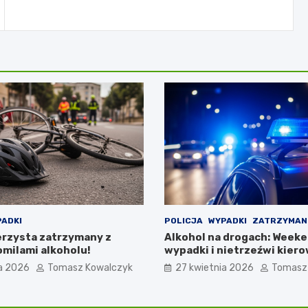
ADKI
POLICJA
WYPADKI
ZATRZYMAN
erzysta zatrzymany z
Alkohol na drogach: Week
omilami alkoholu!
wypadki i nietrzeźwi kiero
a 2026
Tomasz Kowalczyk
27 kwietnia 2026
Tomasz