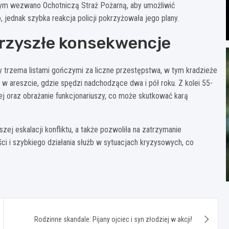
 tym wezwano Ochotniczą Straż Pożarną, aby umożliwić
jednak szybka reakcja policji pokrzyżowała jego plany.
przyszłe konsekwencje
y trzema listami gończymi za liczne przestępstwa, w tym kradzieże
 areszcie, gdzie spędzi nadchodzące dwa i pół roku. Z kolei 55-
snej oraz obrażanie funkcjonariuszy, co może skutkować karą
szej eskalacji konfliktu, a także pozwoliła na zatrzymanie
i i szybkiego działania służb w sytuacjach kryzysowych, co
Rodzinne skandale: Pijany ojciec i syn złodziej w akcji!