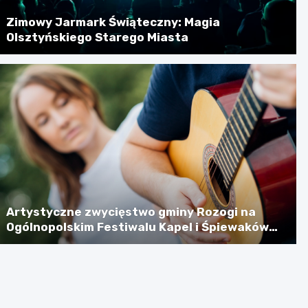
Zimowy Jarmark Świąteczny: Magia
Olsztyńskiego Starego Miasta
Artystyczne zwycięstwo gminy Rozogi na
Ogólnopolskim Festiwalu Kapel i Śpiewaków
Ludowych w Kazimierzu Dolnym