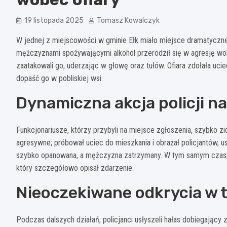
19 listopada 2025
Tomasz Kowalczyk
W jednej z miejscowości w gminie Ełk miało miejsce dramatyczne 
mężczyznami spożywającymi alkohol przerodził się w agresję wobe
zaatakowali go, uderzając w głowę oraz tułów. Ofiara zdołała uci
dopaść go w pobliskiej wsi.
Dynamiczna akcja policji n
Funkcjonariusze, którzy przybyli na miejsce zgłoszenia, szybko z
agresywne; próbował uciec do mieszkania i obrażał policjantów, us
szybko opanowana, a mężczyzna zatrzymany. W tym samym czasie 
który szczegółowo opisał zdarzenie.
Nieoczekiwane odkrycia w 
Podczas dalszych działań, policjanci usłyszeli hałas dobiegając