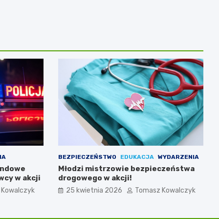
IA
BEZPIECZEŃSTWO
EDUKACJA
WYDARZENIA
endowe
Młodzi mistrzowie bezpieczeństwa
wcy w akcji
drogowego w akcji!
 Kowalczyk
25 kwietnia 2026
Tomasz Kowalczyk