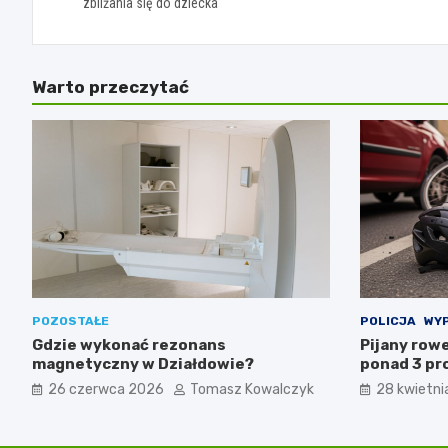
zbliżania się do dziecka
Warto przeczytać
POZOSTAŁE
POLICJA
WYP
Gdzie wykonać rezonans
Pijany row
magnetyczny w Działdowie?
ponad 3 pr
26 czerwca 2026
Tomasz Kowalczyk
28 kwietni