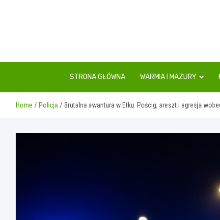
Skip
to
content
STRONA GŁÓWNA
WARMIA I MAZURY
Home
Policja
Brutalna awantura w Ełku: Pościg, areszt i agresja wobec