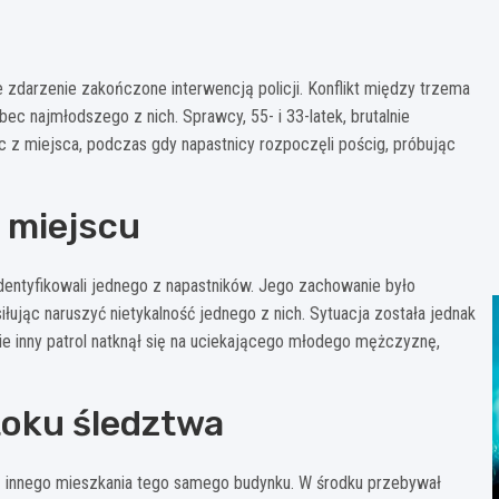
zdarzenie zakończone interwencją policji. Konflikt między trzema
c najmłodszego z nich. Sprawcy, 55- i 33-latek, brutalnie
ec z miejsca, podczas gdy napastnicy rozpoczęli pościg, próbując
a miejscu
identyfikowali jednego z napastników. Jego zachowanie było
iłując naruszyć nietykalność jednego z nich. Sytuacja została jednak
inny patrol natknął się na uciekającego młodego mężczyznę,
toku śledztwa
y z innego mieszkania tego samego budynku. W środku przebywał