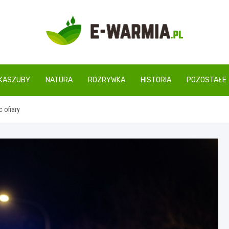
www.e-warmia.pl
KASZUBY
NATURA
ROZRYWKA
HISTORIA
POZOSTAŁE
 ofiary