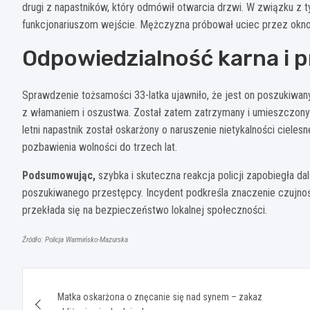
drugi z napastników, który odmówił otwarcia drzwi. W związku z
funkcjonariuszom wejście. Mężczyzna próbował uciec przez okno, 
Odpowiedzialność karna i 
Sprawdzenie tożsamości 33-latka ujawniło, że jest on poszukiwan
z włamaniem i oszustwa. Został zatem zatrzymany i umieszczony w
letni napastnik został oskarżony o naruszenie nietykalności ciele
pozbawienia wolności do trzech lat.
Podsumowując,
szybka i skuteczna reakcja policji zapobiegła dal
poszukiwanego przestępcy. Incydent podkreśla znaczenie czujnośc
przekłada się na bezpieczeństwo lokalnej społeczności.
Źródło: Policja Warmińsko-Mazurska
Nawigacja
Matka oskarżona o znęcanie się nad synem – zakaz
wpisu