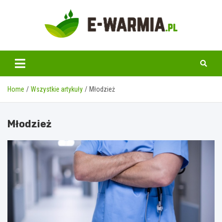
Skip
to
content
www.e-warmia.pl
Home
Wszystkie artykuły
Młodzież
Młodzież