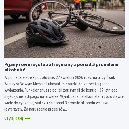
Pijany rowerzysta zatrzymany z ponad 3 promilami
alkoholu!
W poniedziałkowe popołudnie, 27 kwietnia 2026 roku, na ulicy Żwirki i
Wigury w Nowym Mieście Lubawskim doszło do zatrważającego
wydarzenia. Funkcjonariusze policji zatrzymali do kontroli 37-letniego
mężczyznę jadącego na rowerze. Wynik badania alkomatem pozostawiał
wiele do życzenia, wskazując ponad 3 promile alkoholu we krwi
rowerzysty. Za naruszenie przepisów…
Czytaj dalej