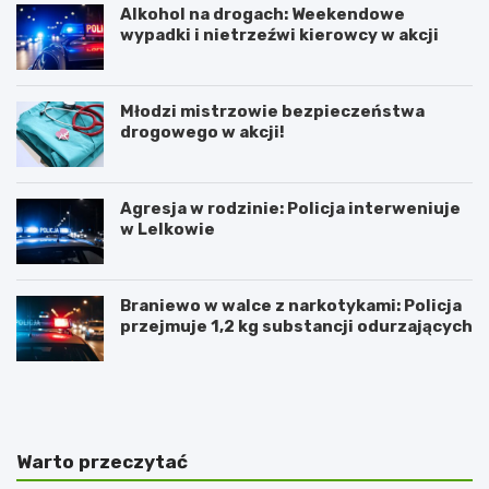
Alkohol na drogach: Weekendowe
wypadki i nietrzeźwi kierowcy w akcji
Młodzi mistrzowie bezpieczeństwa
drogowego w akcji!
Agresja w rodzinie: Policja interweniuje
w Lelkowie
Braniewo w walce z narkotykami: Policja
przejmuje 1,2 kg substancji odurzających
Z
A
i
r
m
t
o
y
w
s
Warto przeczytać
y
t
J
y