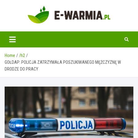
Skip
to
content
www.e-warmia.pl
Home
/h2
GOŁDAP: POLICJA ZATRZYMAŁA POSZUKIWANEGO MĘŻCZYZNĘ W
DRODZE DO PRACY