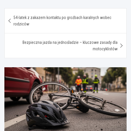
Nawigacja
54-latek z zakazem kontaktu po groźbach karalnych wobec
wpisu
rodziców
Bezpieczna jazda na jednośladzie – kluczowe zasady dla
motocyklistów