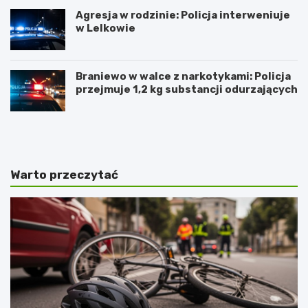
Agresja w rodzinie: Policja interweniuje
w Lelkowie
Braniewo w walce z narkotykami: Policja
przejmuje 1,2 kg substancji odurzających
Z
A
i
r
m
t
o
y
w
s
Warto przeczytać
y
t
J
y
a
c
r
z
m
n
a
e
r
z
k
w
Ś
y
w
c
i
i