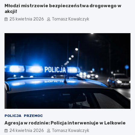
p
Młodzi mistrzowie bezpieczeństwa drogowego w
i
akcji!
e
25 kwietnia 2026
Tomasz Kowalczyk
w
a
k
ó
w
L
u
d
o
w
y
c
h
w
K
a
z
POLICJA
PRZEMOC
i
Agresja w rodzinie: Policja interweniuje w Lelkowie
m
i
24 kwietnia 2026
Tomasz Kowalczyk