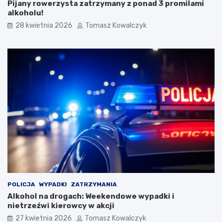
Pijany rowerzysta zatrzymany z ponad 3 promilami
t
s
alkoholu!
a
k
r
i
28 kwietnia 2026
Tomasz Kowalczyk
e
m
g
F
o
e
M
s
i
t
a
i
s
w
t
a
a
l
u
K
a
p
e
l
i
Ś
POLICJA
WYPADKI
ZATRZYMANIA
p
Alkohol na drogach: Weekendowe wypadki i
i
nietrzeźwi kierowcy w akcji
e
27 kwietnia 2026
Tomasz Kowalczyk
w