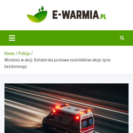
Skip
to
content
www.e-warmia.pl
Home
Policja
Młodzież w akcji: Bohaterska postawa nastolatków ratuje życie
bezdomnego