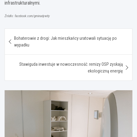
infrastrukturalnymi.
Źródło: facebook.com/gminadywity
Nawigacja
Bohaterowie z drogi: Jak mieszkańcy uratowali sytuację po
wpisu
wypadku
Stawiguda inwestuje w nowoczesność: remizy OSP zyskają
ekologiczną energię