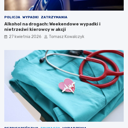
e
l
i
Ś
POLICJA
WYPADKI
ZATRZYMANIA
p
Alkohol na drogach: Weekendowe wypadki i
i
nietrzeźwi kierowcy w akcji
e
27 kwietnia 2026
Tomasz Kowalczyk
w
a
k
ó
w
L
u
d
o
w
y
c
h
w
K
a
z