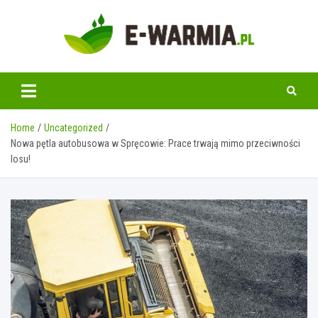
Skip
to
content
www.e-warmia.pl
Home
Uncategorized
Nowa pętla autobusowa w Spręcowie: Prace trwają mimo przeciwności
losu!