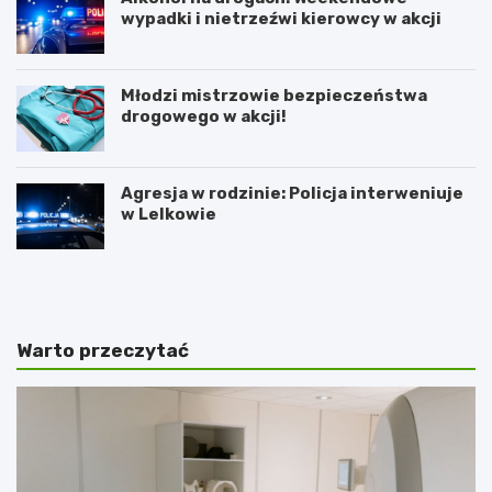
wypadki i nietrzeźwi kierowcy w akcji
Młodzi mistrzowie bezpieczeństwa
drogowego w akcji!
Agresja w rodzinie: Policja interweniuje
w Lelkowie
Z
A
i
r
m
t
o
y
w
s
Warto przeczytać
y
t
J
y
a
c
r
z
m
n
a
e
r
z