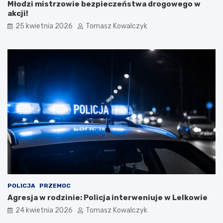
p
Młodzi mistrzowie bezpieczeństwa drogowego w
i
akcji!
e
25 kwietnia 2026
Tomasz Kowalczyk
w
a
k
ó
w
L
u
d
o
w
y
c
h
w
K
a
z
POLICJA
PRZEMOC
i
Agresja w rodzinie: Policja interweniuje w Lelkowie
m
i
24 kwietnia 2026
Tomasz Kowalczyk
e