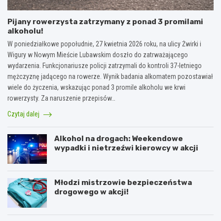
Pijany rowerzysta zatrzymany z ponad 3 promilami
alkoholu!
W poniedziałkowe popołudnie, 27 kwietnia 2026 roku, na ulicy Żwirki i
Wigury w Nowym Mieście Lubawskim doszło do zatrważającego
wydarzenia. Funkcjonariusze policji zatrzymali do kontroli 37-letniego
mężczyznę jadącego na rowerze. Wynik badania alkomatem pozostawiał
wiele do życzenia, wskazując ponad 3 promile alkoholu we krwi
rowerzysty. Za naruszenie przepisów…
Czytaj dalej
Alkohol na drogach: Weekendowe
wypadki i nietrzeźwi kierowcy w akcji
Młodzi mistrzowie bezpieczeństwa
drogowego w akcji!