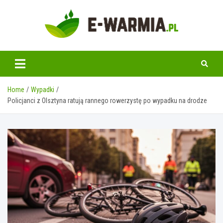
Skip
to
content
www.e-warmia.pl
Home
Wypadki
Policjanci z Olsztyna ratują rannego rowerzystę po wypadku na drodze