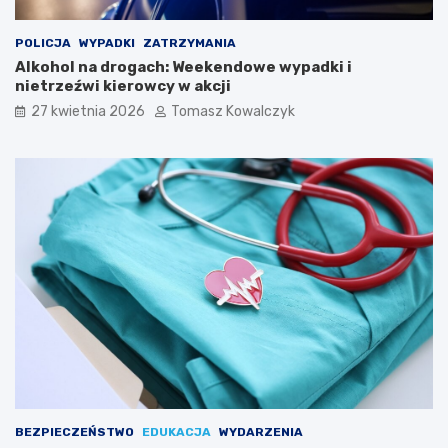
g
p
o
o
POLICJA
WYPADKI
ZATRZYMANIA
S
l
Alkohol na drogach: Weekendowe wypadki i
t
s
nietrzeźwi kierowcy w akcji
a
k
r
i
27 kwietnia 2026
Tomasz Kowalczyk
e
m
g
F
o
e
M
s
i
t
a
i
s
w
t
a
a
l
u
K
a
p
e
l
i
Ś
BEZPIECZEŃSTWO
EDUKACJA
WYDARZENIA