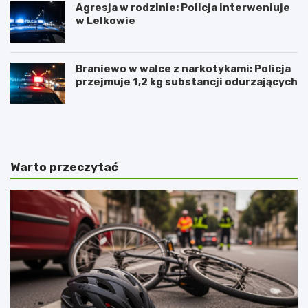
Agresja w rodzinie: Policja interweniuje
w Lelkowie
Braniewo w walce z narkotykami: Policja
przejmuje 1,2 kg substancji odurzających
Z
A
i
r
m
t
o
y
w
s
Warto przeczytać
y
t
J
y
a
c
r
z
m
n
a
e
r
z
k
w
Ś
y
w
c
i
i