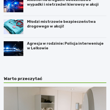
wypadki i nietrzeźwi kierowcy w akcji
Młodzi mistrzowie bezpieczeństwa
drogowego w akcji!
Agresja w rodzinie: Policja interweniuje
w Lelkowie
Z
A
i
r
m
t
o
y
w
s
Warto przeczytać
y
t
J
y
a
c
r
z
m
n
a
e
r
z