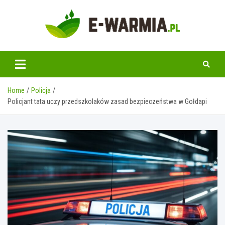
Skip
to
content
www.e-warmia.pl
Home
Policja
Policjant tata uczy przedszkolaków zasad bezpieczeństwa w Gołdapi