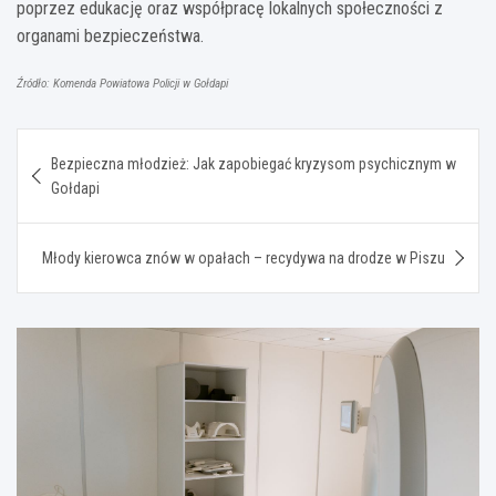
poprzez edukację oraz współpracę lokalnych społeczności z
organami bezpieczeństwa.
Źródło: Komenda Powiatowa Policji w Gołdapi
Nawigacja
Bezpieczna młodzież: Jak zapobiegać kryzysom psychicznym w
wpisu
Gołdapi
Młody kierowca znów w opałach – recydywa na drodze w Piszu