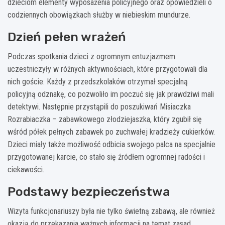
dzieciom elementy wyposażenia policyjnego oraz opowiedzieli o
codziennych obowiązkach służby w niebieskim mundurze.
Dzień pełen wrażeń
Podczas spotkania dzieci z ogromnym entuzjazmem
uczestniczyły w różnych aktywnościach, które przygotowali dla
nich goście. Każdy z przedszkolaków otrzymał specjalną
policyjną odznakę, co pozwoliło im poczuć się jak prawdziwi mali
detektywi. Następnie przystąpili do poszukiwań Misiaczka
Rozrabiaczka – zabawkowego złodziejaszka, który zgubił się
wśród półek pełnych zabawek po zuchwałej kradzieży cukierków.
Dzieci miały także możliwość odbicia swojego palca na specjalnie
przygotowanej karcie, co stało się źródłem ogromnej radości i
ciekawości.
Podstawy bezpieczeństwa
Wizyta funkcjonariuszy była nie tylko świetną zabawą, ale również
okazją do przekazania ważnych informacji na temat zasad