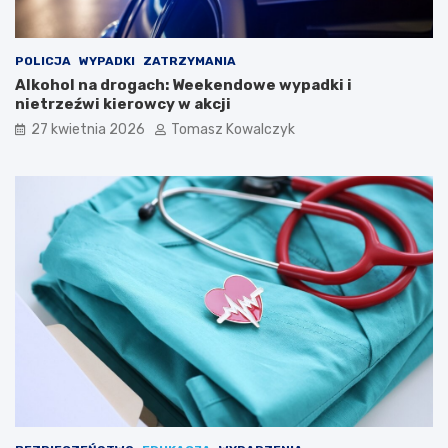
e
l
i
Ś
POLICJA
WYPADKI
ZATRZYMANIA
p
Alkohol na drogach: Weekendowe wypadki i
i
nietrzeźwi kierowcy w akcji
e
27 kwietnia 2026
Tomasz Kowalczyk
w
a
k
ó
w
L
u
d
o
w
y
c
h
w
K
a
z