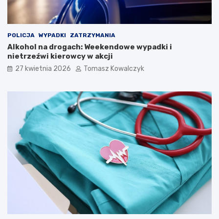
e
l
i
Ś
POLICJA
WYPADKI
ZATRZYMANIA
p
Alkohol na drogach: Weekendowe wypadki i
i
nietrzeźwi kierowcy w akcji
e
27 kwietnia 2026
Tomasz Kowalczyk
w
a
k
ó
w
L
u
d
o
w
y
c
h
w
K
a