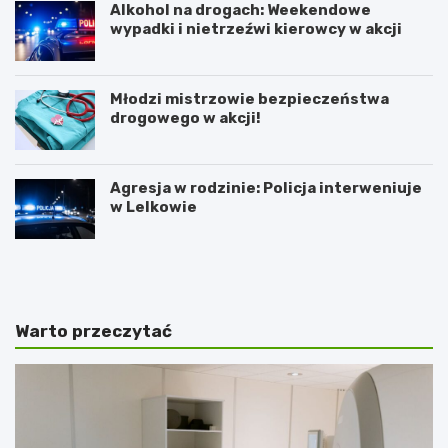
Alkohol na drogach: Weekendowe
wypadki i nietrzeźwi kierowcy w akcji
Młodzi mistrzowie bezpieczeństwa
drogowego w akcji!
Agresja w rodzinie: Policja interweniuje
w Lelkowie
Z
A
i
r
m
t
o
y
w
s
Warto przeczytać
y
t
J
y
a
c
r
z
m
n
a
e
r
z