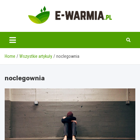
Skip
to
content
www.e-warmia.pl
Home
Wszystkie artykuły
noclegownia
noclegownia