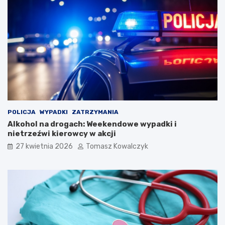
a
i
s
w
t
a
a
l
u
K
a
p
e
l
i
Ś
POLICJA
WYPADKI
ZATRZYMANIA
p
Alkohol na drogach: Weekendowe wypadki i
i
nietrzeźwi kierowcy w akcji
e
27 kwietnia 2026
Tomasz Kowalczyk
w
a
k
ó
w
L
u
d