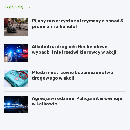
Czytaj dalej
Pijany rowerzysta zatrzymany z ponad 3
promilami alkoholu!
Alkohol na drogach: Weekendowe
wypadki i nietrzeźwi kierowcy w akcji
Młodzi mistrzowie bezpieczeństwa
drogowego w akcji!
Agresja w rodzinie: Policja interweniuje
w Lelkowie
Z
A
i
r
m
t
o
y