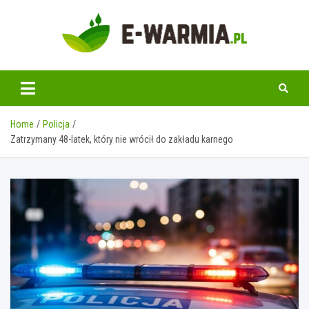
Skip
to
content
www.e-warmia.pl
Home
Policja
Zatrzymany 48-latek, który nie wrócił do zakładu karnego