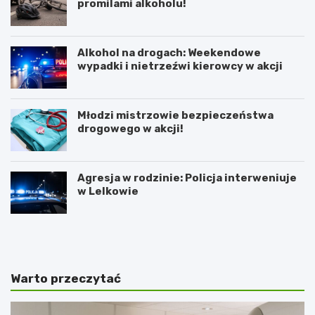
promilami alkoholu!
Alkohol na drogach: Weekendowe
wypadki i nietrzeźwi kierowcy w akcji
Młodzi mistrzowie bezpieczeństwa
drogowego w akcji!
Agresja w rodzinie: Policja interweniuje
w Lelkowie
Z
A
i
r
m
t
o
y
w
s
Warto przeczytać
y
t
J
y
a
c