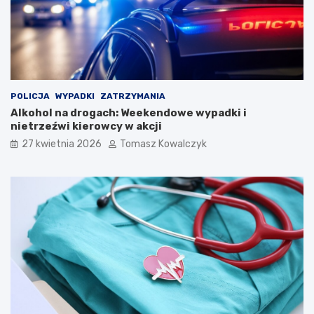
u
K
a
p
e
l
i
Ś
POLICJA
WYPADKI
ZATRZYMANIA
p
Alkohol na drogach: Weekendowe wypadki i
i
nietrzeźwi kierowcy w akcji
e
27 kwietnia 2026
Tomasz Kowalczyk
w
a
k
ó
w
L
u
d
o
w
y
c
h