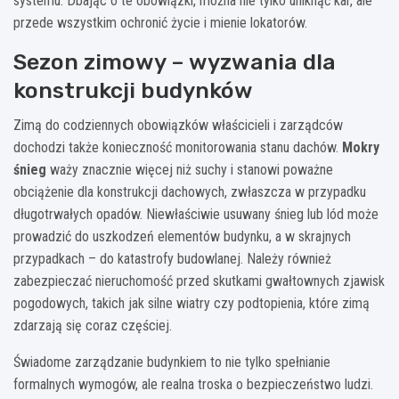
systemu. Dbając o te obowiązki, można nie tylko uniknąć kar, ale
przede wszystkim ochronić życie i mienie lokatorów.
Sezon zimowy – wyzwania dla
konstrukcji budynków
Zimą do codziennych obowiązków właścicieli i zarządców
dochodzi także konieczność monitorowania stanu dachów.
Mokry
śnieg
waży znacznie więcej niż suchy i stanowi poważne
obciążenie dla konstrukcji dachowych, zwłaszcza w przypadku
długotrwałych opadów. Niewłaściwie usuwany śnieg lub lód może
prowadzić do uszkodzeń elementów budynku, a w skrajnych
przypadkach – do katastrofy budowlanej. Należy również
zabezpieczać nieruchomość przed skutkami gwałtownych zjawisk
pogodowych, takich jak silne wiatry czy podtopienia, które zimą
zdarzają się coraz częściej.
Świadome zarządzanie budynkiem to nie tylko spełnianie
formalnych wymogów, ale realna troska o bezpieczeństwo ludzi.