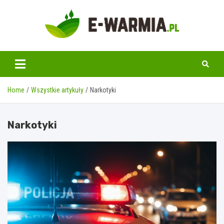
Skip
to
content
www.e-warmia.pl
Home
Wszystkie artykuły
Narkotyki
Narkotyki