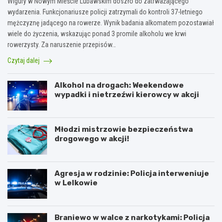
Wigury w Nowym Mieście Lubawskim doszło do zatrważającego
wydarzenia. Funkcjonariusze policji zatrzymali do kontroli 37-letniego
mężczyznę jadącego na rowerze. Wynik badania alkomatem pozostawiał
wiele do życzenia, wskazując ponad 3 promile alkoholu we krwi
rowerzysty. Za naruszenie przepisów…
Czytaj dalej
Alkohol na drogach: Weekendowe
wypadki i nietrzeźwi kierowcy w akcji
Młodzi mistrzowie bezpieczeństwa
drogowego w akcji!
Agresja w rodzinie: Policja interweniuje
w Lelkowie
Braniewo w walce z narkotykami: Policja