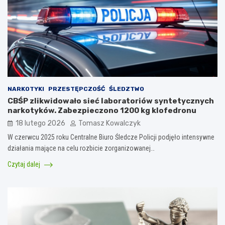
NARKOTYKI
PRZESTĘPCZOŚĆ
ŚLEDZTWO
CBŚP zlikwidowało sieć laboratoriów syntetycznych
narkotyków. Zabezpieczono 1200 kg klofedronu
18 lutego 2026
Tomasz Kowalczyk
W czerwcu 2025 roku Centralne Biuro Śledcze Policji podjęło intensywne
działania mające na celu rozbicie zorganizowanej…
Czytaj dalej