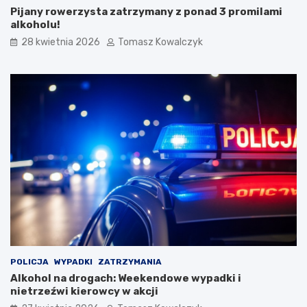
y
m
Pijany rowerzysta zatrzymany z ponad 3 promilami
:
i
alkoholu!
M
n
28 kwietnia 2026
Tomasz Kowalczyk
a
y
g
R
i
o
a
z
O
o
l
g
s
i
z
n
t
a
y
O
ń
g
s
ó
k
l
i
n
e
o
g
p
o
o
POLICJA
WYPADKI
ZATRZYMANIA
S
l
Alkohol na drogach: Weekendowe wypadki i
t
s
nietrzeźwi kierowcy w akcji
a
k
r
i