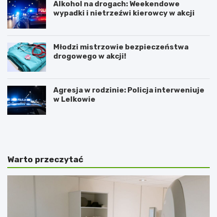
Alkohol na drogach: Weekendowe
wypadki i nietrzeźwi kierowcy w akcji
Młodzi mistrzowie bezpieczeństwa
drogowego w akcji!
Agresja w rodzinie: Policja interweniuje
w Lelkowie
Z
A
i
r
m
t
o
y
w
s
Warto przeczytać
y
t
J
y
a
c
r
z
m
n
a
e
r
z