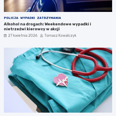
e
l
i
Ś
POLICJA
WYPADKI
ZATRZYMANIA
p
Alkohol na drogach: Weekendowe wypadki i
i
nietrzeźwi kierowcy w akcji
e
27 kwietnia 2026
Tomasz Kowalczyk
w
a
k
ó
w
L
u
d
o
w
y
c
h
w
K
a
z