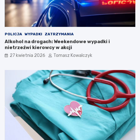
a
p
e
l
i
Ś
POLICJA
WYPADKI
ZATRZYMANIA
p
Alkohol na drogach: Weekendowe wypadki i
i
nietrzeźwi kierowcy w akcji
e
27 kwietnia 2026
Tomasz Kowalczyk
w
a
k
ó
w
L
u
d
o
w
y
c
h
w