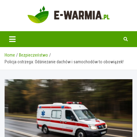
Skip
to
content
www.e-warmia.pl
Home
Bezpieczeństwo
Policja ostrzega: Odśnieżanie dachów i samochodów to obowiązek!