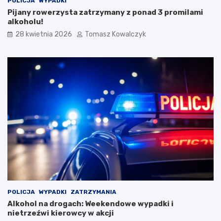
POLICJA
WYPADKI
S
l
Pijany rowerzysta zatrzymany z ponad 3 promilami
t
s
alkoholu!
a
k
r
i
28 kwietnia 2026
Tomasz Kowalczyk
e
m
g
F
o
e
M
s
i
t
a
i
s
w
t
a
a
l
u
K
a
p
e
l
i
Ś
POLICJA
WYPADKI
ZATRZYMANIA
p
Alkohol na drogach: Weekendowe wypadki i
i
nietrzeźwi kierowcy w akcji
e