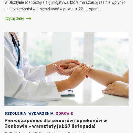
W Olsztynie rozpoczęła się inicjatywa, która ma szansę realnie wpłynąć
na bezpieczeństwo mieszkańców powiatu. 22 listopada…
Czytaj dalej
SZKOLENIA
WYDARZENIA
ZDROWIE
Pierwsza pomoc dla seniorów i opiekunów w
Jonkowie – warsztaty już 27 listopada!