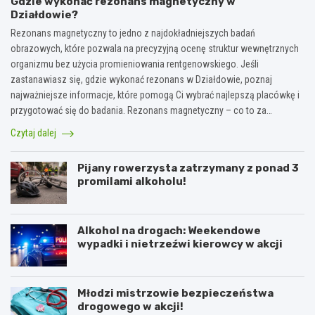
Gdzie wykonać rezonans magnetyczny w
Działdowie?
Rezonans magnetyczny to jedno z najdokładniejszych badań
obrazowych, które pozwala na precyzyjną ocenę struktur wewnętrznych
organizmu bez użycia promieniowania rentgenowskiego. Jeśli
zastanawiasz się, gdzie wykonać rezonans w Działdowie, poznaj
najważniejsze informacje, które pomogą Ci wybrać najlepszą placówkę i
przygotować się do badania. Rezonans magnetyczny – co to za…
Czytaj dalej
Pijany rowerzysta zatrzymany z ponad 3
promilami alkoholu!
Alkohol na drogach: Weekendowe
wypadki i nietrzeźwi kierowcy w akcji
Młodzi mistrzowie bezpieczeństwa
drogowego w akcji!