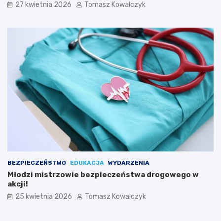
27 kwietnia 2026
Tomasz Kowalczyk
w
a
k
ó
w
L
u
d
o
w
y
c
h
w
K
a
z
BEZPIECZEŃSTWO
EDUKACJA
WYDARZENIA
i
Młodzi mistrzowie bezpieczeństwa drogowego w
m
akcji!
i
e
25 kwietnia 2026
Tomasz Kowalczyk
r
z