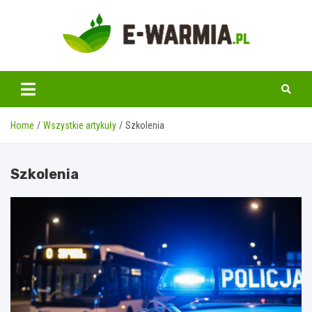
Skip
to
content
www.e-warmia.pl
Home
Wszystkie artykuły
Szkolenia
Szkolenia