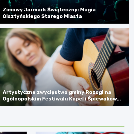
Zimowy Jarmark Świąteczny: Magia
Olsztyńskiego Starego Miasta
Artystyczne zwycięstwo gminy Rozogi na
Ogólnopolskim Festiwalu Kapel i Śpiewaków
Ludowych w Kazimierzu Dolnym