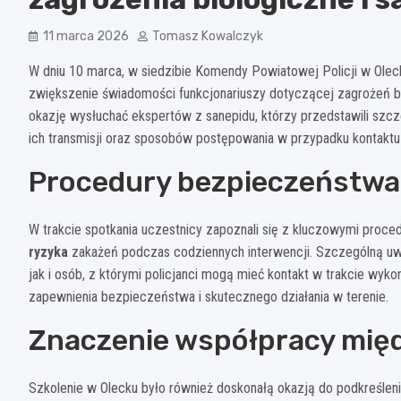
11 marca 2026
Tomasz Kowalczyk
W dniu 10 marca, w siedzibie Komendy Powiatowej Policji w Oleck
zwiększenie świadomości funkcjonariuszy dotyczącej zagrożeń biol
okazję wysłuchać ekspertów z sanepidu, którzy przedstawili szc
ich transmisji oraz sposobów postępowania w przypadku kontaktu 
Procedury bezpieczeństwa 
W trakcie spotkania uczestnicy zapoznali się z kluczowymi proc
ryzyka
zakażeń podczas codziennych interwencji. Szczególną u
jak i osób, z którymi policjanci mogą mieć kontakt w trakcie wy
zapewnienia bezpieczeństwa i skutecznego działania w terenie.
Znaczenie współpracy międ
Szkolenie w Olecku było również doskonałą okazją do podkreślen