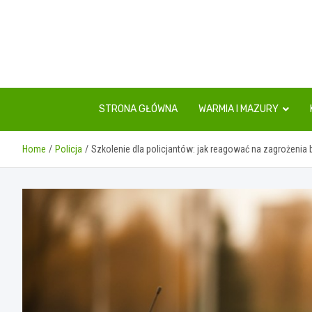
Skip
to
content
STRONA GŁÓWNA
WARMIA I MAZURY
Home
Policja
Szkolenie dla policjantów: jak reagować na zagrożenia b