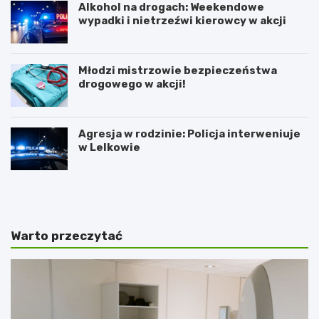
Alkohol na drogach: Weekendowe
wypadki i nietrzeźwi kierowcy w akcji
Młodzi mistrzowie bezpieczeństwa
drogowego w akcji!
Agresja w rodzinie: Policja interweniuje
w Lelkowie
Z
A
i
r
m
t
o
y
w
s
Warto przeczytać
y
t
J
y
a
c
r
z
m
n
a
e
r
z