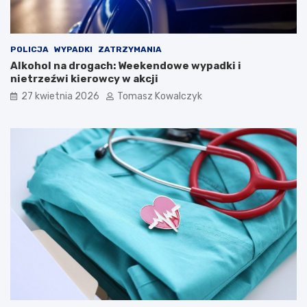
e
l
i
Ś
POLICJA
WYPADKI
ZATRZYMANIA
p
Alkohol na drogach: Weekendowe wypadki i
i
nietrzeźwi kierowcy w akcji
e
27 kwietnia 2026
Tomasz Kowalczyk
w
a
k
ó
w
L
u
d
o
w
y
c
h
w
K
a