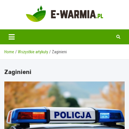
Skip
to
content
www.e-warmia.pl
Home
Wszystkie artykuły
Zaginieni
Zaginieni