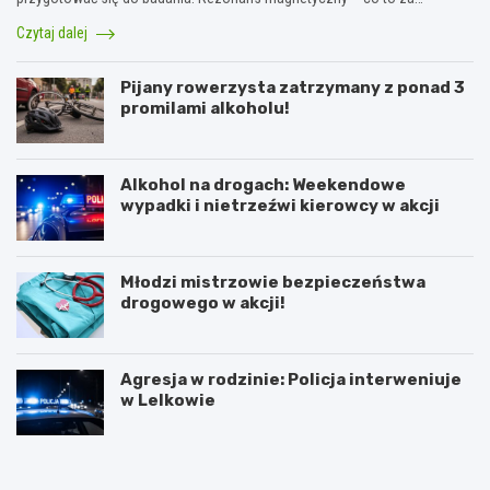
Czytaj dalej
Pijany rowerzysta zatrzymany z ponad 3
promilami alkoholu!
Alkohol na drogach: Weekendowe
wypadki i nietrzeźwi kierowcy w akcji
Młodzi mistrzowie bezpieczeństwa
drogowego w akcji!
Agresja w rodzinie: Policja interweniuje
w Lelkowie
Z
A
i
r
m
t