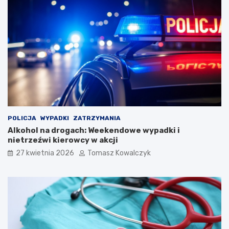
i
t
a
i
s
w
t
a
a
l
u
K
a
p
e
l
i
Ś
POLICJA
WYPADKI
ZATRZYMANIA
p
Alkohol na drogach: Weekendowe wypadki i
i
nietrzeźwi kierowcy w akcji
e
27 kwietnia 2026
Tomasz Kowalczyk
w
a
k
ó
w
L
u
d