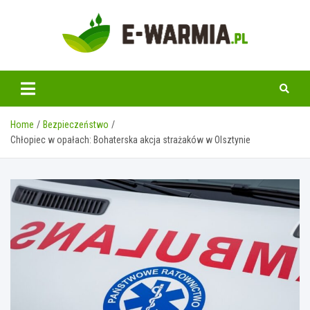
Skip
to
content
www.e-warmia.pl
Home
Bezpieczeństwo
Chłopiec w opałach: Bohaterska akcja strażaków w Olsztynie