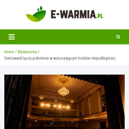
Skip
to
content
www.e-warmia.pl
Home
Wydarzenia
Gietrzwałd łączy pokolenia w wzruszającym hołdzie niepodległości