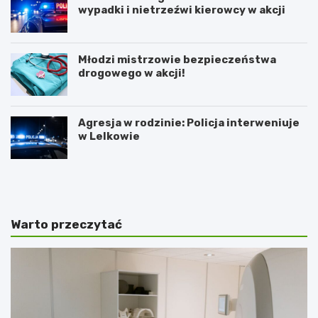
wypadki i nietrzeźwi kierowcy w akcji
Młodzi mistrzowie bezpieczeństwa
drogowego w akcji!
Agresja w rodzinie: Policja interweniuje
w Lelkowie
Z
A
i
r
m
t
o
y
w
s
Warto przeczytać
y
t
J
y
a
c
r
z
m
n
a
e
r
z