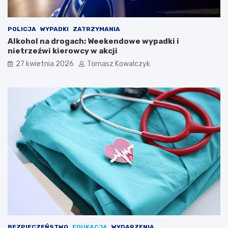
l
i
Ś
POLICJA
WYPADKI
ZATRZYMANIA
p
Alkohol na drogach: Weekendowe wypadki i
i
nietrzeźwi kierowcy w akcji
e
27 kwietnia 2026
Tomasz Kowalczyk
w
a
k
ó
w
L
u
d
o
w
y
c
h
w
K
a
z
BEZPIECZEŃSTWO
EDUKACJA
WYDARZENIA