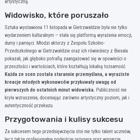
artystyczną.
Widowisko, które poruszało
Sztuka wystawiona 11 listopada w Gietrzwałdzie była nie tylko
wydarzeniem kulturalnym – stała się platformą wyrażenia emocji,
dumy i pamięci. Młodzi aktorzy z Zespołu Szkolno-
Przedszkolnego w Gietrzwałdzie oraz ich rówieśnicy z Biesala
pokazali, jak głęboko potrafią zaangażować się w opowieści o
przeszłości i wartościach, które kształtują lokalną tożsamość.
Każda ze scen została starannie przemyślana, a wyraziste
kreacje młodych wykonawców przykuwały uwagę od
pierwszych do ostatnich minut widowiska.
Publiczność nie
kryła wzruszenia, doceniając zarówno artystyczny poziom, jak i
autentyczność przekazu.
Przygotowania i kulisy sukcesu
Za sukcesem tego przedsięwzięcia stoi nie tylko talent uczniów,
lecz także profesjonalne podejście reżysera oraz wsparcie