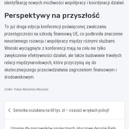
identyfikację nowych możliwości współpracy i koordynacji działań.
Perspektywy na przyszłość
To już druga edycja konferencji poświęconej zwalczaniu
przestępczości na szkodę finansową UE, co podkreśla znaczenie
nieustannego rozwoju i współpracy między różnymi służbami.
Wnioski wyciągnięte z konferencji mają na celu nie tylko
zwiększenie efektywności działań, ale także budowanie trwałych
relacji międzynarodowych, które przyczynią się do
skuteczniejszego przeciwdziałania zagrożeniom finansowym i
środowiskowym.
Źródło: Policja Warmińsko-Mazurska
Nawigacja
Seniorka oszukana na 60 tys. zł – oszuści w rękach policji!
wpisu
Uznanie dla pracowników społecznych i kluczowe decyzje Rady