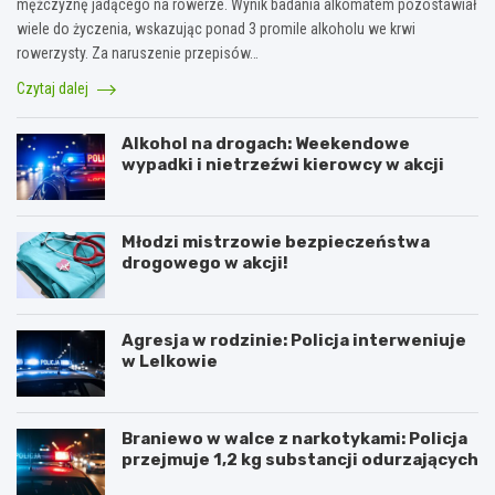
mężczyznę jadącego na rowerze. Wynik badania alkomatem pozostawiał
wiele do życzenia, wskazując ponad 3 promile alkoholu we krwi
rowerzysty. Za naruszenie przepisów…
Czytaj dalej
Alkohol na drogach: Weekendowe
wypadki i nietrzeźwi kierowcy w akcji
Młodzi mistrzowie bezpieczeństwa
drogowego w akcji!
Agresja w rodzinie: Policja interweniuje
w Lelkowie
Braniewo w walce z narkotykami: Policja
przejmuje 1,2 kg substancji odurzających
Z
A