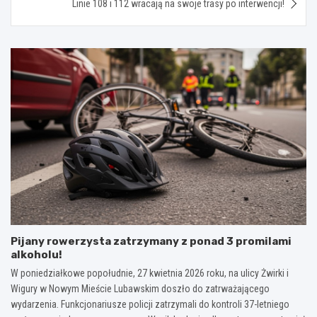
Linie 108 i 112 wracają na swoje trasy po interwencji!
Pijany rowerzysta zatrzymany z ponad 3 promilami
alkoholu!
W poniedziałkowe popołudnie, 27 kwietnia 2026 roku, na ulicy Żwirki i
Wigury w Nowym Mieście Lubawskim doszło do zatrważającego
wydarzenia. Funkcjonariusze policji zatrzymali do kontroli 37-letniego