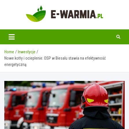
Skip
to
content
www.e-warmia.pl
Home
Inwestycje
Nowe kotły i ocieplenie: OSP w Biesalu stawia na efektywność
energetyczną