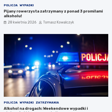
o
o
POLICJA
WYPADKI
S
l
Pijany rowerzysta zatrzymany z ponad 3 promilami
t
s
alkoholu!
a
k
r
i
28 kwietnia 2026
Tomasz Kowalczyk
e
m
g
F
o
e
M
s
i
t
a
i
s
w
t
a
a
l
u
K
a
p
e
l
i
Ś
POLICJA
WYPADKI
ZATRZYMANIA
p
Alkohol na drogach: Weekendowe wypadki i
i