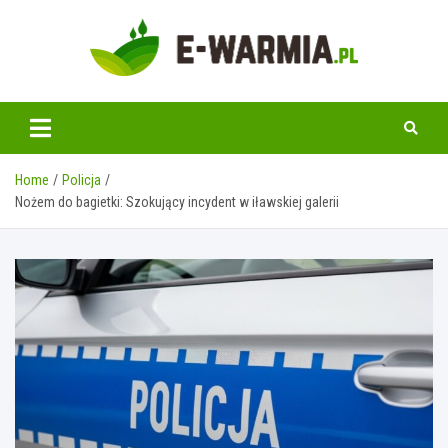
Skip
to
content
www.e-warmia.pl
Home
Policja
Nożem do bagietki: Szokujący incydent w iławskiej galerii