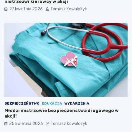
nietrzeźwi kierowcy w akcji
e
27 kwietnia 2026
Tomasz Kowalczyk
w
a
k
ó
w
L
u
d
o
w
y
c
h
w
K
a
z
BEZPIECZEŃSTWO
EDUKACJA
WYDARZENIA
i
Młodzi mistrzowie bezpieczeństwa drogowego w
m
akcji!
i
e
25 kwietnia 2026
Tomasz Kowalczyk
r