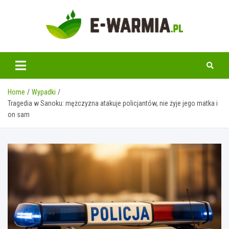
Skip
to
content
www.e-warmia.pl
Home
Wypadki
Tragedia w Sanoku: mężczyzna atakuje policjantów, nie żyje jego matka i
on sam