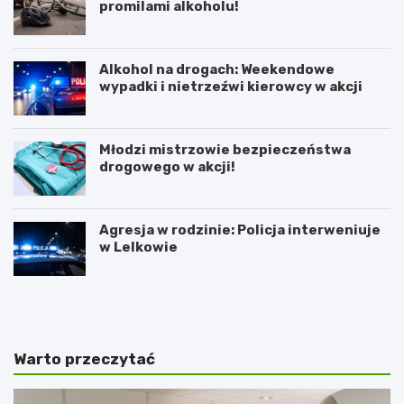
promilami alkoholu!
Alkohol na drogach: Weekendowe
wypadki i nietrzeźwi kierowcy w akcji
Młodzi mistrzowie bezpieczeństwa
drogowego w akcji!
Agresja w rodzinie: Policja interweniuje
w Lelkowie
Z
A
i
r
m
t
o
y
w
s
Warto przeczytać
y
t
J
y
a
c