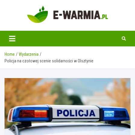
Skip
to
content
www.e-warmia.pl
Home
Wydarzenia
Policja na czołowej scenie solidarności w Olsztynie