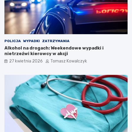
u
K
a
p
e
l
i
Ś
POLICJA
WYPADKI
ZATRZYMANIA
p
Alkohol na drogach: Weekendowe wypadki i
i
nietrzeźwi kierowcy w akcji
e
27 kwietnia 2026
Tomasz Kowalczyk
w
a
k
ó
w
L
u
d
o
w
y
c
h