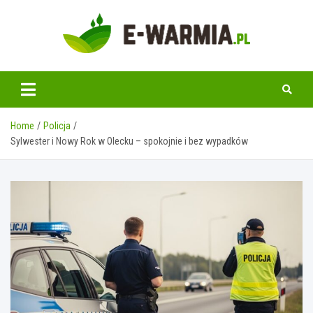
Skip
to
content
www.e-warmia.pl
Home
Policja
Sylwester i Nowy Rok w Olecku – spokojnie i bez wypadków