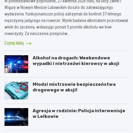
W poniedziałkowe popołudnie, 27 kwietnia 2026 roku, na ulicy Żwirki i
Wigury w Nowym Mieście Lubawskim doszło do zatrważającego
wydarzenia. Funkcjonariusze policji zatrzymali do kontroli 37-letniego
mężczyznę jadącego na rowerze. Wynik badania alkomatem pozostawiał
wiele do życzenia, wskazując ponad 3 promile alkoholu we krwi
rowerzysty. Za naruszenie przepisów…
Czytaj dalej
Alkohol na drogach: Weekendowe
wypadki i nietrzeźwi kierowcy w akcji
Młodzi mistrzowie bezpieczeństwa
drogowego w akcji!
Agresja w rodzinie: Policja interweniuje
w Lelkowie