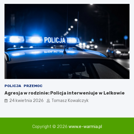
k
ó
w
L
u
d
o
w
y
c
h
w
K
a
z
POLICJA
PRZEMOC
i
Agresja w rodzinie: Policja interweniuje w Lelkowie
m
i
24 kwietnia 2026
Tomasz Kowalczyk
e
r
z
u
Copyright © 2026
www.e-warmia.pl
D
o