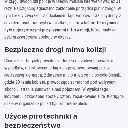
W ciągu dwóch dni policja w Olecku musiała interweniować aż 31
razy. Najczęściej zgłaszano zakłócenia porządku publicznego, w
tym hałasy związane z odpalaniem fajerwerków oraz incydenty z
udziałem osób pod wpływem alkoholu.
To właśnie te czynniki
były najczęstszymi przyczynami interwencji
, które miały na
celu przywrócenie spokoju w okolicy.
Bezpieczne drogi mimo kolizji
Chociaż na drogach powiatu nie doszło do żadnych poważnych
wypadków, odnotowano jedną kolizję spowodowaną przez
nietrzeźwą kierującą. Zdarzenie miało miejsce na osiedlu Siejnik,
gdzie 20-letnia kobieta, prowadząca samochód pod wpływem
alkoholu, straciła panowanie nad pojazdem. W wyniku tego
incydentu uszkodzone zostały cztery zaparkowane auta. Kierująca
miała w organizmie ponad 0,5 promila alkoholu.
Użycie pirotechniki a
bezpieczeństwo