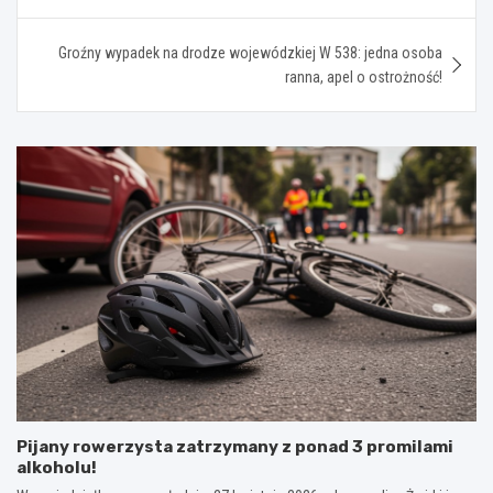
Groźny wypadek na drodze wojewódzkiej W 538: jedna osoba
ranna, apel o ostrożność!
Pijany rowerzysta zatrzymany z ponad 3 promilami
alkoholu!