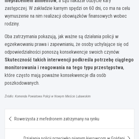
niepłaceniem alimentów
, a sąd nakazał odbycie kary
zastępczej. W zakładzie karnym spędzi on 60 dni, co ma na celu
wymuszenie na nim realizacji obowiązków finansowych wobec
rodziny.
Oba zatrzymania pokazują, jak ważne są działania policji w
egzekwowaniu prawa i zapewnianiu, że osoby uchylające się od
odpowiedzialności ponoszą konsekwencje swoich czynów.
Skuteczność takich interwencji podkreśla potrzebę ciągłego
monitorowania i reagowania na tego typu przestępstwa
,
które często mają poważne konsekwencje dla osób
poszkodowanych.
Źródło: Komenda Powiatowa Policji w Nowym Mieście Lubawskim
Nawigacja
Rowerzysta z mefedronem zatrzymany na rynku
wpisu
Działania policji przeciwko pijanym kierowcom w Gołdapi