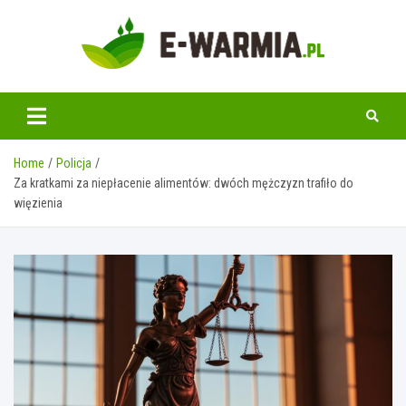
Skip
to
content
www.e-warmia.pl
Home
Policja
Za kratkami za niepłacenie alimentów: dwóch mężczyzn trafiło do
więzienia