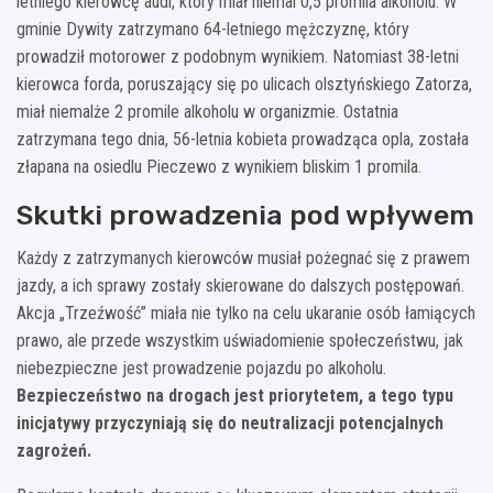
letniego kierowcę audi, który miał niemal 0,5 promila alkoholu. W
gminie Dywity zatrzymano 64-letniego mężczyznę, który
prowadził motorower z podobnym wynikiem. Natomiast 38-letni
kierowca forda, poruszający się po ulicach olsztyńskiego Zatorza,
miał niemalże 2 promile alkoholu w organizmie. Ostatnia
zatrzymana tego dnia, 56-letnia kobieta prowadząca opla, została
złapana na osiedlu Pieczewo z wynikiem bliskim 1 promila.
Skutki prowadzenia pod wpływem
Każdy z zatrzymanych kierowców musiał pożegnać się z prawem
jazdy, a ich sprawy zostały skierowane do dalszych postępowań.
Akcja „Trzeźwość” miała nie tylko na celu ukaranie osób łamiących
prawo, ale przede wszystkim uświadomienie społeczeństwu, jak
niebezpieczne jest prowadzenie pojazdu po alkoholu.
Bezpieczeństwo na drogach jest priorytetem, a tego typu
inicjatywy przyczyniają się do neutralizacji potencjalnych
zagrożeń.