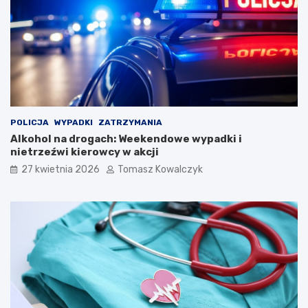
t
a
a
l
u
K
a
p
e
l
i
Ś
POLICJA
WYPADKI
ZATRZYMANIA
p
Alkohol na drogach: Weekendowe wypadki i
i
nietrzeźwi kierowcy w akcji
e
27 kwietnia 2026
Tomasz Kowalczyk
w
a
k
ó
w
L
u
d
o
w
y