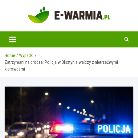
Skip
to
content
www.e-warmia.pl
Home
Wypadki
Zatrzymani na drodze: Policja w Olsztynie walczy z nietrzeźwymi
kierowcami