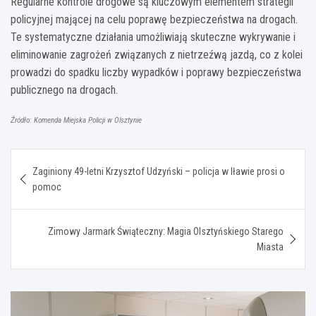
Regularne kontrole drogowe są kluczowym elementem strategii
policyjnej mającej na celu poprawę bezpieczeństwa na drogach.
Te systematyczne działania umożliwiają skuteczne wykrywanie i
eliminowanie zagrożeń związanych z nietrzeźwą jazdą, co z kolei
prowadzi do spadku liczby wypadków i poprawy bezpieczeństwa
publicznego na drogach.
Źródło: Komenda Miejska Policji w Olsztynie
Nawigacja
Zaginiony 49-letni Krzysztof Udzyński – policja w Iławie prosi o
wpisu
pomoc
Zimowy Jarmark Świąteczny: Magia Olsztyńskiego Starego
Miasta