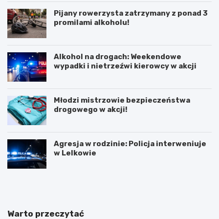
Pijany rowerzysta zatrzymany z ponad 3
promilami alkoholu!
Alkohol na drogach: Weekendowe
wypadki i nietrzeźwi kierowcy w akcji
Młodzi mistrzowie bezpieczeństwa
drogowego w akcji!
Agresja w rodzinie: Policja interweniuje
w Lelkowie
Z
A
i
r
m
t
o
y
w
s
Warto przeczytać
y
t