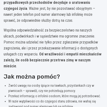
przypadkowych przechodniów decyduje o uratowaniu
czyjegoś życia
. Ważne jest, by nie pozostawać obojętnym –
nawet jeden telefon pod numer alarmowy lub infolinię może
sprawić, że odpowiednie służby dotrą na czas.
Wspólna odpowiedzialność za bezpieczeństwo na naszych
ulicach, podwórkach i w sąsiedztwie ma ogromne znaczenie.
Pomoc można udzielać nie tylko przez zgłaszanie przypadków
zagrożenia, ale i przez przekazywanie informacji o dostępnych
usługach czy wsparciu.
Od wrażliwości i empatii mieszkańców
zależy, ile osób bezpiecznie przetrwa zimę w naszym
mieście
.
Jak można pomóc?
Zwróć uwagę na osoby śpiące na ławkach, przystankach czy w
piwnicach – sprawdź, czy nie potrzebują pomocy.
Przekaż informację o infolinii osobom, które mogą jej potrzebować.
W razie wątpliwości co do czyjegoś stanu zdrowia, nie wahaj się
zadzwonić pod numer alarmowy lub na infolinię.