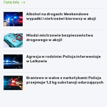
Czytaj dalej
Alkohol na drogach: Weekendowe
wypadki i nietrzeźwi kierowcy w akcji
Młodzi mistrzowie bezpieczeństwa
drogowego w akcji!
Agresja w rodzinie: Policja interweniuje
w Lelkowie
Braniewo w walce z narkotykami: Policja
przejmuje 1,2 kg substancji odurzających
Z
A
i
r
m
t
o
y