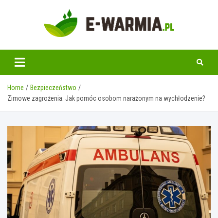
Skip
to
content
www.e-warmia.pl
Home
Bezpieczeństwo
Zimowe zagrożenia: Jak pomóc osobom narażonym na wychłodzenie?