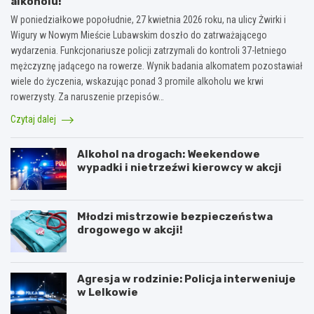
alkoholu!
W poniedziałkowe popołudnie, 27 kwietnia 2026 roku, na ulicy Żwirki i
Wigury w Nowym Mieście Lubawskim doszło do zatrważającego
wydarzenia. Funkcjonariusze policji zatrzymali do kontroli 37-letniego
mężczyznę jadącego na rowerze. Wynik badania alkomatem pozostawiał
wiele do życzenia, wskazując ponad 3 promile alkoholu we krwi
rowerzysty. Za naruszenie przepisów…
Czytaj dalej
Alkohol na drogach: Weekendowe
wypadki i nietrzeźwi kierowcy w akcji
Młodzi mistrzowie bezpieczeństwa
drogowego w akcji!
Agresja w rodzinie: Policja interweniuje
w Lelkowie