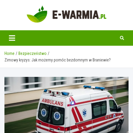
Skip
to
content
www.e-warmia.pl
Home
Bezpieczeństwo
Zimowy kryzys: Jak możemy pomóc bezdomnym w Braniewie?