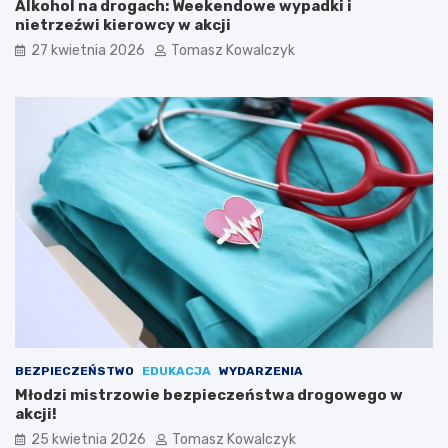
Alkohol na drogach: Weekendowe wypadki i
t
s
nietrzeźwi kierowcy w akcji
a
k
r
i
27 kwietnia 2026
Tomasz Kowalczyk
e
m
g
F
o
e
M
s
i
t
a
i
s
w
t
a
a
l
u
K
a
p
e
l
i
Ś
BEZPIECZEŃSTWO
EDUKACJA
WYDARZENIA
p
Młodzi mistrzowie bezpieczeństwa drogowego w
i
akcji!
e
25 kwietnia 2026
Tomasz Kowalczyk
w