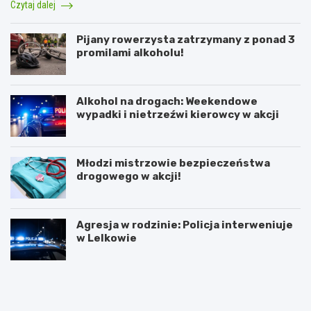
Czytaj dalej
Pijany rowerzysta zatrzymany z ponad 3
promilami alkoholu!
Alkohol na drogach: Weekendowe
wypadki i nietrzeźwi kierowcy w akcji
Młodzi mistrzowie bezpieczeństwa
drogowego w akcji!
Agresja w rodzinie: Policja interweniuje
w Lelkowie
Z
A
i
r
m
t
o
y