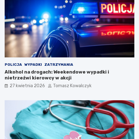
s
w
t
a
a
l
u
K
a
p
e
l
i
Ś
POLICJA
WYPADKI
ZATRZYMANIA
p
Alkohol na drogach: Weekendowe wypadki i
i
nietrzeźwi kierowcy w akcji
e
27 kwietnia 2026
Tomasz Kowalczyk
w
a
k
ó
w
L
u
d
o