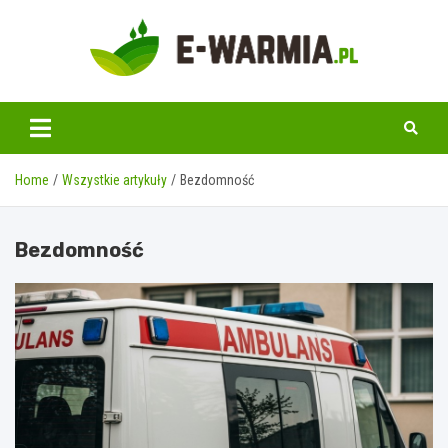
Skip
to
content
www.e-warmia.pl
Home
Wszystkie artykuły
Bezdomność
Bezdomność