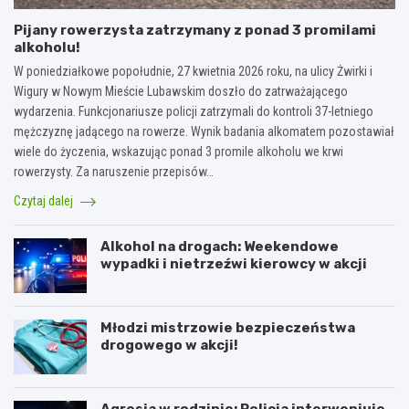
Pijany rowerzysta zatrzymany z ponad 3 promilami
alkoholu!
W poniedziałkowe popołudnie, 27 kwietnia 2026 roku, na ulicy Żwirki i
Wigury w Nowym Mieście Lubawskim doszło do zatrważającego
wydarzenia. Funkcjonariusze policji zatrzymali do kontroli 37-letniego
mężczyznę jadącego na rowerze. Wynik badania alkomatem pozostawiał
wiele do życzenia, wskazując ponad 3 promile alkoholu we krwi
rowerzysty. Za naruszenie przepisów…
Czytaj dalej
Alkohol na drogach: Weekendowe
wypadki i nietrzeźwi kierowcy w akcji
Młodzi mistrzowie bezpieczeństwa
drogowego w akcji!