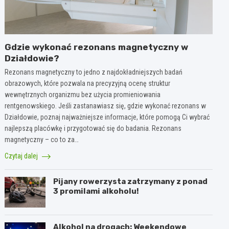
Gdzie wykonać rezonans magnetyczny w
Działdowie?
Rezonans magnetyczny to jedno z najdokładniejszych badań
obrazowych, które pozwala na precyzyjną ocenę struktur
wewnętrznych organizmu bez użycia promieniowania
rentgenowskiego. Jeśli zastanawiasz się, gdzie wykonać rezonans w
Działdowie, poznaj najważniejsze informacje, które pomogą Ci wybrać
najlepszą placówkę i przygotować się do badania. Rezonans
magnetyczny – co to za…
Czytaj dalej
Pijany rowerzysta zatrzymany z ponad
3 promilami alkoholu!
Alkohol na drogach: Weekendowe