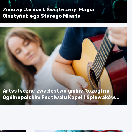
Zimowy Jarmark Świąteczny: Magia
Olsztyńskiego Starego Miasta
Artystyczne zwycięstwo gminy Rozogi na
Ogólnopolskim Festiwalu Kapel i Śpiewaków
Ludowych w Kazimierzu Dolnym