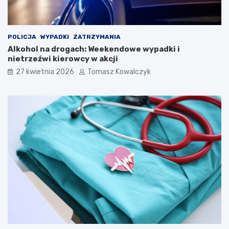
e
l
i
Ś
POLICJA
WYPADKI
ZATRZYMANIA
p
Alkohol na drogach: Weekendowe wypadki i
i
nietrzeźwi kierowcy w akcji
e
27 kwietnia 2026
Tomasz Kowalczyk
w
a
k
ó
w
L
u
d
o
w
y
c
h
w
K
a