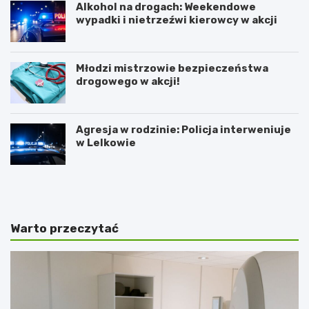
Alkohol na drogach: Weekendowe
wypadki i nietrzeźwi kierowcy w akcji
Młodzi mistrzowie bezpieczeństwa
drogowego w akcji!
Agresja w rodzinie: Policja interweniuje
w Lelkowie
Z
A
i
r
m
t
o
y
w
s
Warto przeczytać
y
t
J
y
a
c
r
z
m
n
a
e
r
z