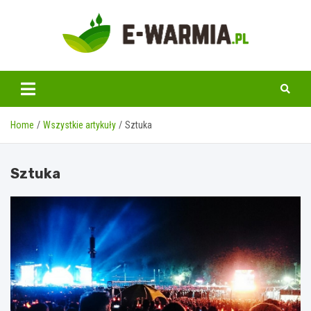
Skip
to
content
www.e-warmia.pl
Home
Wszystkie artykuły
Sztuka
Sztuka