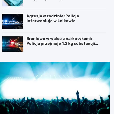
Agresja w rodzinie: Policja
interweniuje w Lelkowie
Braniewo w walce z narkotykami:
Policja przejmuje 1,2 kg substancji
odurzających