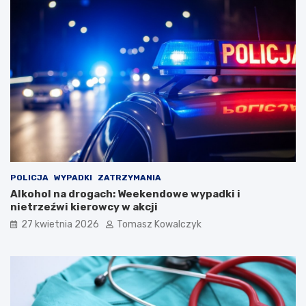
M
s
i
t
a
i
s
w
t
a
a
l
u
K
a
p
e
l
i
Ś
POLICJA
WYPADKI
ZATRZYMANIA
p
Alkohol na drogach: Weekendowe wypadki i
i
nietrzeźwi kierowcy w akcji
e
27 kwietnia 2026
Tomasz Kowalczyk
w
a
k
ó
w
L