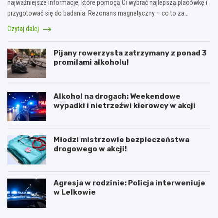
najważniejsze informacje, które pomogą Ci wybrać najlepszą placówkę i
przygotować się do badania. Rezonans magnetyczny – co to za…
Czytaj dalej
Pijany rowerzysta zatrzymany z ponad 3
promilami alkoholu!
Alkohol na drogach: Weekendowe
wypadki i nietrzeźwi kierowcy w akcji
Młodzi mistrzowie bezpieczeństwa
drogowego w akcji!
Agresja w rodzinie: Policja interweniuje
w Lelkowie
Z
A
i
r