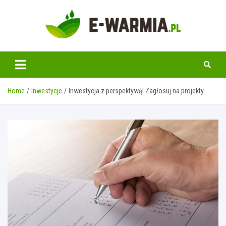
Skip
to
content
www.e-warmia.pl
Home
Inwestycje
Inwestycja z perspektywą! Zagłosuj na projekty