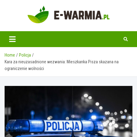
Skip
to
content
www.e-warmia.pl
Home
Policja
Kara za nieuzasadnione wezwania: Mieszkanka Pisza skazana na
ograniczenie wolności