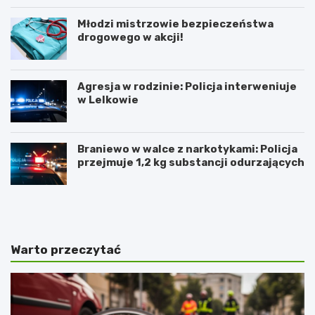
Młodzi mistrzowie bezpieczeństwa
drogowego w akcji!
Agresja w rodzinie: Policja interweniuje
w Lelkowie
Braniewo w walce z narkotykami: Policja
przejmuje 1,2 kg substancji odurzających
Z
A
i
r
m
t
o
y
w
s
Warto przeczytać
y
t
J
y
a
c
r
z
m
n