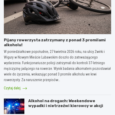
Pijany rowerzysta zatrzymany z ponad 3 promilami
alkoholu!
W poniedziałkowe popołudnie, 27 kwietnia 2026 roku, na ulicy Żwirki i
Wigury w Nowym Mieście Lubawskim doszło do zatrważającego
wydarzenia. Funkcjonariusze policji zatrzymali do kontroli 37-letniego
mężczyznę jadącego na rowerze. Wynik badania alkomatem pozostawiał
wiele do życzenia, wskazując ponad 3 promile alkoholu we krwi
rowerzysty. Za naruszenie przepisów…
Czytaj dalej
Alkohol na drogach: Weekendowe
wypadki i nietrzeźwi kierowcy w akcji