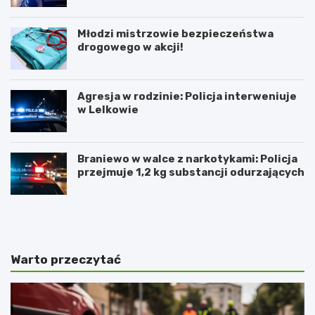
Młodzi mistrzowie bezpieczeństwa
drogowego w akcji!
Agresja w rodzinie: Policja interweniuje
w Lelkowie
Braniewo w walce z narkotykami: Policja
przejmuje 1,2 kg substancji odurzających
Z
A
i
r
m
t
o
y
w
s
Warto przeczytać
y
t
J
y
a
c
r
z
m
n