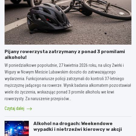
Pijany rowerzysta zatrzymany z ponad 3 promilami
alkoholu!
W poniedziałkowe popołudnie, 27 kwietnia 2026 roku, na ulicy Żwirki i
Wigury w Nowym Mieście Lubawskim doszło do zatrważającego
wydarzenia. Funkcjonariusze policji zatrzymali do kontroli 37-letniego
mężczyznę jadącego na rowerze. Wynik badania alkomatem pozostawiał
wiele do życzenia, wskazując ponad 3 promile alkoholu we krwi
rowerzysty. Za naruszenie przepisów…
Czytaj dalej
Alkohol na drogach: Weekendowe
wypadki i nietrzeźwi kierowcy w akcji