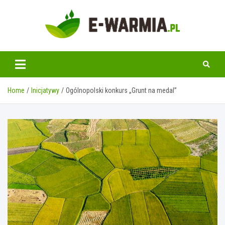
Skip
to
content
www.e-warmia.pl
Home
Inicjatywy
Ogólnopolski konkurs „Grunt na medal”