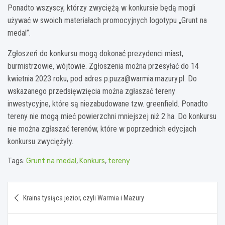
Ponadto wszyscy, którzy zwyciężą w konkursie będą mogli
używać w swoich materiałach promocyjnych logotypu „Grunt na
medal”.
Zgłoszeń do konkursu mogą dokonać prezydenci miast,
burmistrzowie, wójtowie. Zgłoszenia można przesyłać do 14
kwietnia 2023 roku, pod adres
p.puza@warmia.mazury.pl
. Do
wskazanego przedsięwzięcia można zgłaszać tereny
inwestycyjne, które są niezabudowane tzw. greenfield. Ponadto
tereny nie mogą mieć powierzchni mniejszej niż 2 ha. Do konkursu
nie można zgłaszać terenów, które w poprzednich edycjach
konkursu zwyciężyły.
Tags:
Grunt na medal
,
Konkurs
,
tereny
Nawigacja
Kraina tysiąca jezior, czyli Warmia i Mazury
wpisu