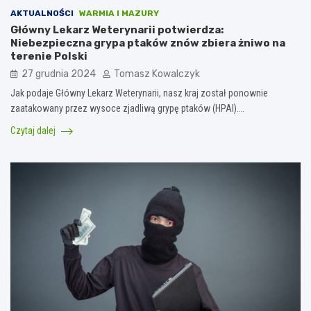
AKTUALNOŚCI
WARMIA I MAZURY
Główny Lekarz Weterynarii potwierdza:
Niebezpieczna grypa ptaków znów zbiera żniwo na
terenie Polski
27 grudnia 2024
Tomasz Kowalczyk
Jak podaje Główny Lekarz Weterynarii, nasz kraj został ponownie
zaatakowany przez wysoce zjadliwą grypę ptaków (HPAI).…
Czytaj dalej