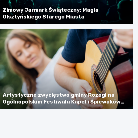
Zimowy Jarmark Świąteczny: Magia
Olsztyńskiego Starego Miasta
Artystyczne zwycięstwo gminy Rozogi na
Ogólnopolskim Festiwalu Kapel i Śpiewaków
Ludowych w Kazimierzu Dolnym