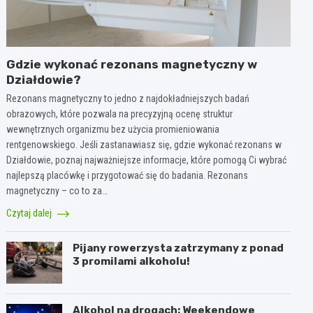
Gdzie wykonać rezonans magnetyczny w
Działdowie?
Rezonans magnetyczny to jedno z najdokładniejszych badań
obrazowych, które pozwala na precyzyjną ocenę struktur
wewnętrznych organizmu bez użycia promieniowania
rentgenowskiego. Jeśli zastanawiasz się, gdzie wykonać rezonans w
Działdowie, poznaj najważniejsze informacje, które pomogą Ci wybrać
najlepszą placówkę i przygotować się do badania. Rezonans
magnetyczny – co to za…
Czytaj dalej
Pijany rowerzysta zatrzymany z ponad
3 promilami alkoholu!
Alkohol na drogach: Weekendowe