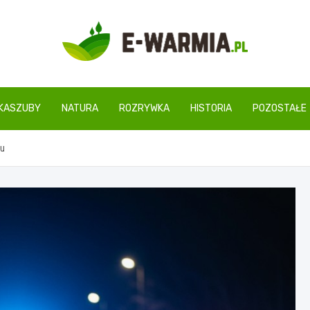
www.e-warmia.pl
KASZUBY
NATURA
ROZRYWKA
HISTORIA
POZOSTAŁE
ku