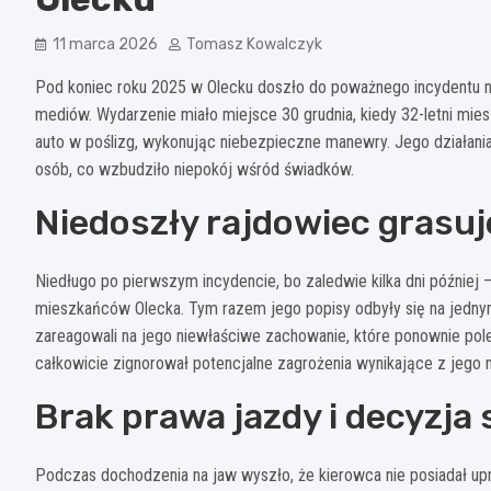
11 marca 2026
Tomasz Kowalczyk
Pod koniec roku 2025 w Olecku doszło do poważnego incydentu na 
mediów. Wydarzenie miało miejsce 30 grudnia, kiedy 32-letni mi
auto w poślizg, wykonując niebezpieczne manewry. Jego działania
osób, co wzbudziło niepokój wśród świadków.
Niedoszły rajdowiec grasu
Niedługo po pierwszym incydencie, bo zaledwie kilka dni później
mieszkańców Olecka. Tym razem jego popisy odbyły się na jednym 
zareagowali na jego niewłaściwe zachowanie, które ponownie po
całkowicie zignorował potencjalne zagrożenia wynikające z jego
Brak prawa jazdy i decyzja
Podczas dochodzenia na jaw wyszło, że kierowca nie posiadał u