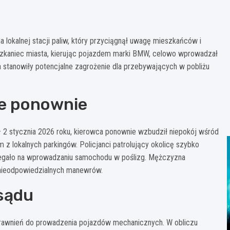
lokalnej stacji paliw, który przyciągnął uwagę mieszkańców i
eszkaniec miasta, kierując pojazdem marki BMW, celowo wprowadzał
 stanowiły potencjalne zagrożenie dla przebywających w pobliżu
je ponownie
 – 2 stycznia 2026 roku, kierowca ponownie wzbudził niepokój wśród
z lokalnych parkingów. Policjanci patrolujący okolicę szybko
legało na wprowadzaniu samochodu w poślizg. Mężczyzna
 nieodpowiedzialnych manewrów.
 sądu
prawnień do prowadzenia pojazdów mechanicznych. W obliczu