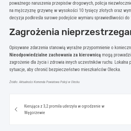
poważnego naruszenia przepisów drogowych, policja niezwłocznie
na mężczyznę grzywnę w wysokości 10 tysięcy złotych oraz wymi
decyzja podkreśla surowe podejście wymiaru sprawiedliwości do 
Zagrożenia nieprzestrzeg
Opisywane zdarzenia stanowią wyraźne przypomnienie o konieczn
Nieodpowiedzialne zachowania za kierownicą
mogą prowadzić
zagrożenie dla życia i zdrowia innych uczestników ruchu. Lokalna 
sytuacje, aby chronić bezpieczeństwo mieszkańców Olecka.
Źródło: Aktualności Komenda Powiatowa Policji w Olecku
Nawigacja
Kierująca z 3,2 promila uderzyła w ogrodzenie w
wpisu
Węgorzewie