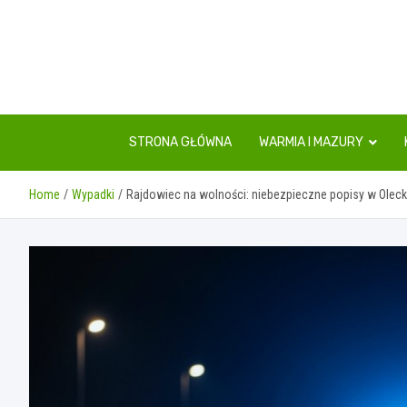
Skip
to
content
STRONA GŁÓWNA
WARMIA I MAZURY
Home
Wypadki
Rajdowiec na wolności: niebezpieczne popisy w Olec