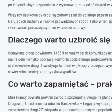
po indywidualnym uzgodnieniu z wykonawcą – uzyskać dojazd w 
Wszyscy użytkownicy drogi są zobowiązani do ścisłego przestrz
kierujących ruchem w rejonie prowadzonych robót. Tylko w ten
i kierowcom poruszającym się w pobliżu budowy.
Dlaczego warto uzbroić się
Odnawiana droga powiatowa 1455N to ważny szlak komunikacyjny
ma na celu nie tylko poprawę komfortu codziennego podróżowani
użytkowników drogi. Inwestycja ta, choć wiąże się z przejściowymi
nawierzchni i mniejszego ryzyka wypadków.
Co warto zapamiętać – pr
Mieszkańcy powiatu powinni zwrócić szczególną uwagę na planow
Drogowej. Utrudnienia na odcinku Barczewko – Łęgajny wystąpią 
zamknięciem drogi 27 listopada w godzinach porannych i popołud