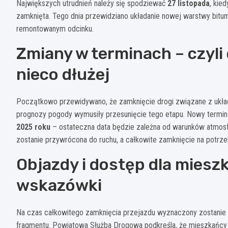
Największych utrudnień należy się spodziewać
27 listopada
, kie
zamknięta. Tego dnia przewidziano układanie nowej warstwy bitum
remontowanym odcinku.
Zmiany w terminach – czyli
nieco dłużej
Początkowo przewidywano, że zamknięcie drogi związane z układ
prognozy pogody wymusiły przesunięcie tego etapu. Nowy termin
2025 roku
– ostateczna data będzie zależna od warunków atmosfe
zostanie przywrócona do ruchu, a całkowite zamknięcie na potrze
Objazdy i dostęp dla mies
wskazówki
Na czas całkowitego zamknięcia przejazdu wyznaczony zostanie
fragmentu. Powiatowa Służba Drogowa podkreśla, że mieszkańcy