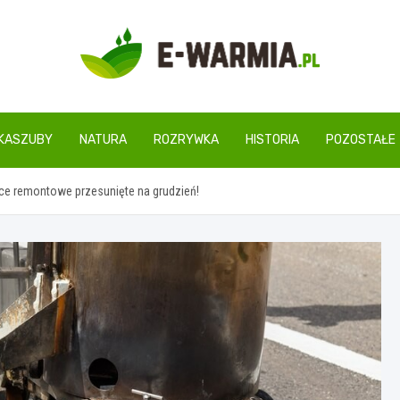
www.e-warmia.pl
KASZUBY
NATURA
ROZRYWKA
HISTORIA
POZOSTAŁE
ace remontowe przesunięte na grudzień!