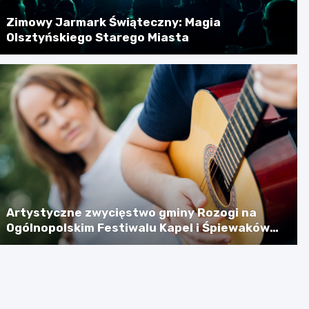
Zimowy Jarmark Świąteczny: Magia
Olsztyńskiego Starego Miasta
Artystyczne zwycięstwo gminy Rozogi na
Ogólnopolskim Festiwalu Kapel i Śpiewaków
Ludowych w Kazimierzu Dolnym