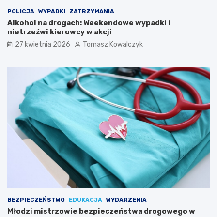
i
Ś
POLICJA
WYPADKI
ZATRZYMANIA
p
Alkohol na drogach: Weekendowe wypadki i
i
nietrzeźwi kierowcy w akcji
e
27 kwietnia 2026
Tomasz Kowalczyk
w
a
k
ó
w
L
u
d
o
w
y
c
h
w
K
a
z
BEZPIECZEŃSTWO
EDUKACJA
WYDARZENIA
i
Młodzi mistrzowie bezpieczeństwa drogowego w
m