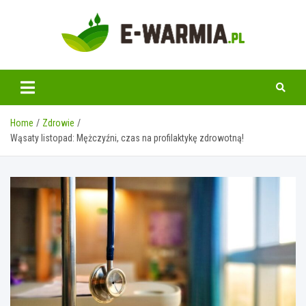
Skip
to
content
www.e-warmia.pl
Home
Zdrowie
Wąsaty listopad: Mężczyźni, czas na profilaktykę zdrowotną!