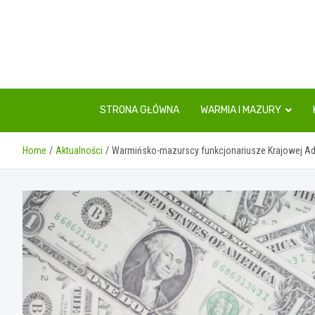
Skip
to
content
STRONA GŁÓWNA
WARMIA I MAZURY
Home
Aktualności
Warmińsko-mazurscy funkcjonariusze Krajowej Adm