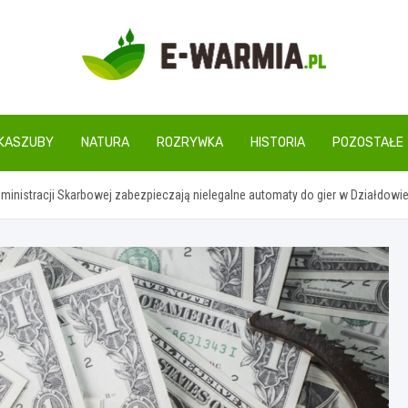
www.e-warmia.pl
KASZUBY
NATURA
ROZRYWKA
HISTORIA
POZOSTAŁE
inistracji Skarbowej zabezpieczają nielegalne automaty do gier w Działdowi