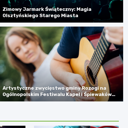
Zimowy Jarmark Świąteczny: Magia
Olsztyńskiego Starego Miasta
Artystyczne zwycięstwo gminy Rozogi na
Ogólnopolskim Festiwalu Kapel i Śpiewaków
Ludowych w Kazimierzu Dolnym