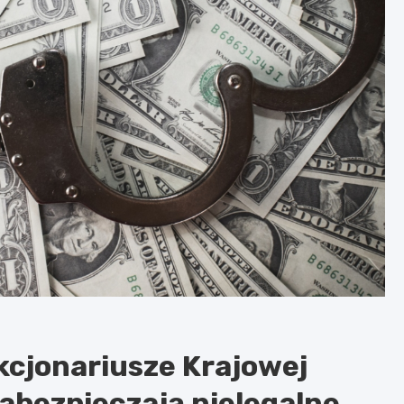
cjonariusze Krajowej
abezpieczają nielegalne