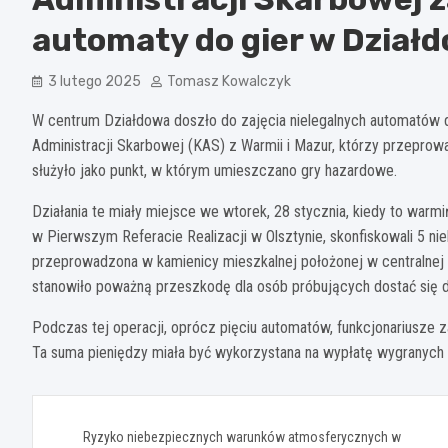
automaty do gier w Dział
3 lutego 2025
Tomasz Kowalczyk
W centrum Działdowa doszło do zajęcia nielegalnych automatów do
Administracji Skarbowej (KAS) z Warmii i Mazur, którzy przeprow
służyło jako punkt, w którym umieszczano gry hazardowe.
Działania te miały miejsce we wtorek, 28 stycznia, kiedy to war
w Pierwszym Referacie Realizacji w Olsztynie, skonfiskowali 5 ni
przeprowadzona w kamienicy mieszkalnej położonej w centralnej
stanowiło poważną przeszkodę dla osób próbujących dostać się 
Podczas tej operacji, oprócz pięciu automatów, funkcjonariusze 
Ta suma pieniędzy miała być wykorzystana na wypłatę wygranych 
Nawigacja
Ryzyko niebezpiecznych warunków atmosferycznych w