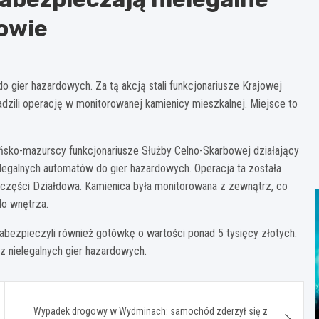
dowie
 gier hazardowych. Za tą akcją stali funkcjonariusze Krajowej
adzili operację w monitorowanej kamienicy mieszkalnej. Miejsce to
mińsko-mazurscy funkcjonariusze Służby Celno-Skarbowej działający
elegalnych automatów do gier hazardowych. Operacja ta została
 części Działdowa. Kamienica była monitorowana z zewnątrz, co
do wnętrza.
zabezpieczyli również gotówkę o wartości ponad 5 tysięcy złotych.
z nielegalnych gier hazardowych.
Wypadek drogowy w Wydminach: samochód zderzył się z