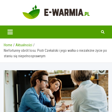
Skip
to
content
www.e-warmia.pl
Home
Aktualności
Niefortunny obrót losu: Piotr Czekalski i jego walka o niezależne życie po
staniu się niepełnosprawnym