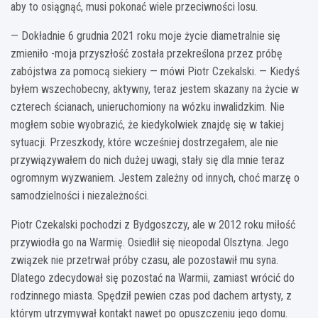
aby to osiągnąć, musi pokonać wiele przeciwności losu.
— Dokładnie 6 grudnia 2021 roku moje życie diametralnie się
zmieniło -moja przyszłość została przekreślona przez próbę
zabójstwa za pomocą siekiery — mówi Piotr Czekalski. — Kiedyś
byłem wszechobecny, aktywny, teraz jestem skazany na życie w
czterech ścianach, unieruchomiony na wózku inwalidzkim. Nie
mogłem sobie wyobrazić, że kiedykolwiek znajdę się w takiej
sytuacji. Przeszkody, które wcześniej dostrzegałem, ale nie
przywiązywałem do nich dużej uwagi, stały się dla mnie teraz
ogromnym wyzwaniem. Jestem zależny od innych, choć marzę o
samodzielności i niezależności.
Piotr Czekalski pochodzi z Bydgoszczy, ale w 2012 roku miłość
przywiodła go na Warmię. Osiedlił się nieopodal Olsztyna. Jego
związek nie przetrwał próby czasu, ale pozostawił mu syna.
Dlatego zdecydował się pozostać na Warmii, zamiast wrócić do
rodzinnego miasta. Spędził pewien czas pod dachem artysty, z
którym utrzymywał kontakt nawet po opuszczeniu jego domu.