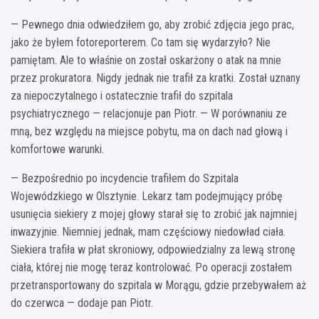
— Pewnego dnia odwiedziłem go, aby zrobić zdjęcia jego prac,
jako że byłem fotoreporterem. Co tam się wydarzyło? Nie
pamiętam. Ale to właśnie on został oskarżony o atak na mnie
przez prokuratora. Nigdy jednak nie trafił za kratki. Został uznany
za niepoczytalnego i ostatecznie trafił do szpitala
psychiatrycznego — relacjonuje pan Piotr. — W porównaniu ze
mną, bez względu na miejsce pobytu, ma on dach nad głową i
komfortowe warunki.
— Bezpośrednio po incydencie trafiłem do Szpitala
Wojewódzkiego w Olsztynie. Lekarz tam podejmujący próbę
usunięcia siekiery z mojej głowy starał się to zrobić jak najmniej
inwazyjnie. Niemniej jednak, mam częściowy niedowład ciała.
Siekiera trafiła w płat skroniowy, odpowiedzialny za lewą stronę
ciała, której nie mogę teraz kontrolować. Po operacji zostałem
przetransportowany do szpitala w Morągu, gdzie przebywałem aż
do czerwca — dodaje pan Piotr.