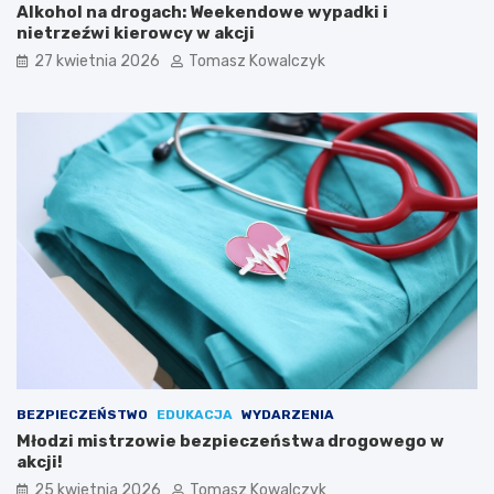
p
Alkohol na drogach: Weekendowe wypadki i
i
nietrzeźwi kierowcy w akcji
e
27 kwietnia 2026
Tomasz Kowalczyk
w
a
k
ó
w
L
u
d
o
w
y
c
h
w
K
a
z
BEZPIECZEŃSTWO
EDUKACJA
WYDARZENIA
i
Młodzi mistrzowie bezpieczeństwa drogowego w
m
akcji!
i
e
25 kwietnia 2026
Tomasz Kowalczyk