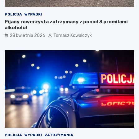
g
p
o
o
POLICJA
WYPADKI
S
l
Pijany rowerzysta zatrzymany z ponad 3 promilami
t
s
alkoholu!
a
k
r
i
28 kwietnia 2026
Tomasz Kowalczyk
e
m
g
F
o
e
M
s
i
t
a
i
s
w
t
a
a
l
u
K
a
p
e
l
i
Ś
POLICJA
WYPADKI
ZATRZYMANIA