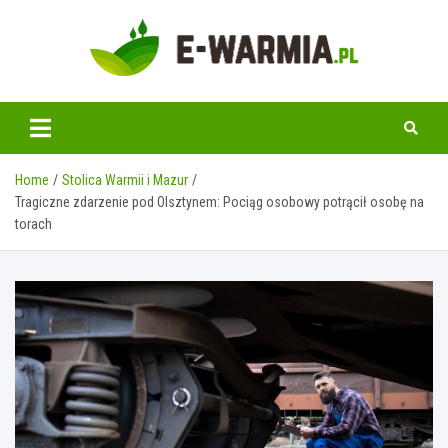
Skip
to
content
www.e-warmia.pl
Home
Stolica Warmii i Mazur
Tragiczne zdarzenie pod Olsztynem: Pociąg osobowy potrącił osobę na
torach