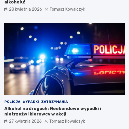
alkoholu!
a
k
r
i
28 kwietnia 2026
Tomasz Kowalczyk
e
m
g
F
o
e
M
s
i
t
a
i
s
w
t
a
a
l
u
K
a
p
e
l
i
Ś
POLICJA
WYPADKI
ZATRZYMANIA
p
Alkohol na drogach: Weekendowe wypadki i
i
nietrzeźwi kierowcy w akcji
e
27 kwietnia 2026
Tomasz Kowalczyk
w
a