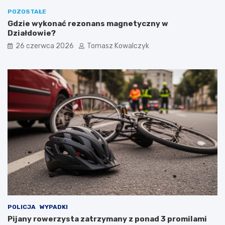
z
o
n
g
POZOSTAŁE
y
m
Gdzie wykonać rezonans magnetyczny w
:
i
Działdowie?
M
n
26 czerwca 2026
Tomasz Kowalczyk
a
y
g
R
i
o
a
z
O
o
l
g
s
i
z
n
t
a
y
O
ń
g
s
ó
k
l
i
n
e
o
g
p
o
o
POLICJA
WYPADKI
S
l
Pijany rowerzysta zatrzymany z ponad 3 promilami
t
s