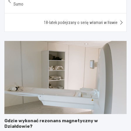
wpisu
Sumo
18-latek podejrzany o serię włamań w Iławie
Gdzie wykonać rezonans magnetyczny w
Działdowie?