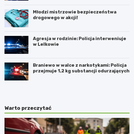
Młodzi mistrzowie bezpieczeństwa
drogowego w akcji!
Agresja w rodzinie: Policja interweniuje
w Lelkowie
Braniewo w walce z narkotykami: Policja
przejmuje 1,2 kg substancji odurzających
Z
A
i
r
m
t
o
y
w
s
Warto przeczytać
y
t
J
y
a
c
r
z
m
n