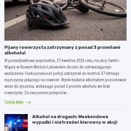
Pijany rowerzysta zatrzymany z ponad 3 promilami
alkoholu!
W poniedziałkowe popołudnie, 27 kwietnia 2026 roku, na ulicy Żwirki i
Wigury w Nowym Mieście Lubawskim doszło do zatrważającego
wydarzenia. Funkcjonariusze policji zatrzymali do kontroli 37-letniego
mężczyznę jadącego na rowerze. Wynik badania alkomatem pozostawiał
wiele do życzenia, wskazując ponad 3 promile alkoholu we krwi
rowerzysty. Za naruszenie przepisów…
Czytaj dalej
Alkohol na drogach: Weekendowe
wypadki i nietrzeźwi kierowcy w akcji