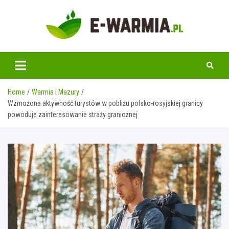
Skip
to
content
www.e-warmia.pl
Home
Warmia i Mazury
Wzmożona aktywność turystów w pobliżu polsko-rosyjskiej granicy
powoduje zainteresowanie straży granicznej