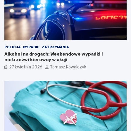
y
O
ń
g
s
ó
k
l
i
n
e
o
g
p
o
o
POLICJA
WYPADKI
ZATRZYMANIA
S
l
Alkohol na drogach: Weekendowe wypadki i
t
s
nietrzeźwi kierowcy w akcji
a
k
r
i
27 kwietnia 2026
Tomasz Kowalczyk
e
m
g
F
o
e
M
s
i
t
a
i
s
w
t
a
a
l
u
K