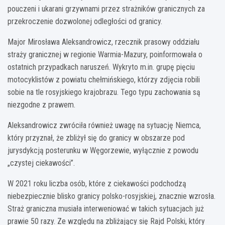
pouczeni i ukarani grzywnami przez strażników granicznych za
przekroczenie dozwolonej odległości od granicy.
Major Mirosława Aleksandrowicz, rzecznik prasowy oddziału
straży granicznej w regionie Warmia-Mazury, poinformowała o
ostatnich przypadkach naruszeń. Wykryto m.in. grupę pięciu
motocyklistów z powiatu chełmińskiego, którzy zdjęcia robili
sobie na tle rosyjskiego krajobrazu. Tego typu zachowania są
niezgodne z prawem.
Aleksandrowicz zwróciła również uwagę na sytuację Niemca,
który przyznał, że zbliżył się do granicy w obszarze pod
jurysdykcją posterunku w Węgorzewie, wyłącznie z powodu
„czystej ciekawości”.
W 2021 roku liczba osób, które z ciekawości podchodzą
niebezpiecznie blisko granicy polsko-rosyjskiej, znacznie wzrosła.
Straż graniczna musiała interweniować w takich sytuacjach już
prawie 50 razy. Ze względu na zbliżający się Rajd Polski, który