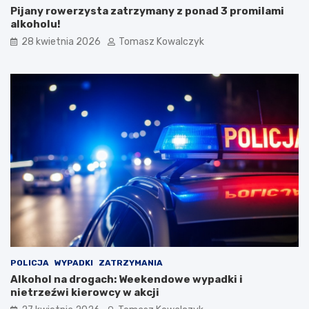
Pijany rowerzysta zatrzymany z ponad 3 promilami
t
s
alkoholu!
a
k
r
i
28 kwietnia 2026
Tomasz Kowalczyk
e
m
g
F
o
e
M
s
i
t
a
i
s
w
t
a
a
l
u
K
a
p
e
l
i
Ś
POLICJA
WYPADKI
ZATRZYMANIA
p
Alkohol na drogach: Weekendowe wypadki i
i
nietrzeźwi kierowcy w akcji
e